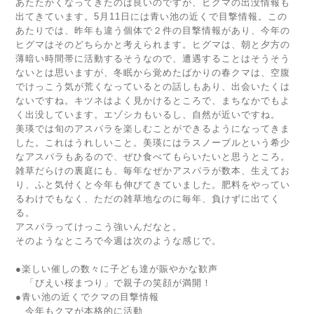
あたたかくなってきたのは良いのですが、ヒグマの出没情報も
出てきています。5月11日には青い池の近くで目撃情報。この
あたりでは、昨年も違う個体で２件の目撃情報があり、今年の
ヒグマはそのどちらかと考えられます。ヒグマは、朝と夕方の
薄暗い時間帯に活動するそうなので、遭遇することはそうそう
ないとは思いますが、冬眠から覚めたばかりの春クマは、空腹
でけっこう気が荒くなっているとの話しもあり、出会いたくは
ないですね。キツネはよく見かけるところで、まちなかでもよ
く出没しています。エゾシカもいるし、自然が近いですね。
美瑛では旬のアスパラを楽しむことができるようになってきま
した。これはうれしいこと。美瑛にはラスノーブルという希少
なアスパラもあるので、ぜひ食べてもらいたいと思うところ。
雑草だらけの裏庭にも、毎年なぜかアスパラが数本、生えてお
り、ふと気付くと今年も伸びてきていました。肥料をやってい
るわけでもなく、ただの雑草地なのに毎年、負けずに出てく
る。
アスパラってけっこう強いんだなと。
そのようなところで今週は次のような感じで。
●楽しい催しの数々に子ども達が賑やかな歓声
「びえい桜まつり」で親子の笑顔が満開！
●青い池の近くでクマの目撃情報
今年もクマが本格的に活動