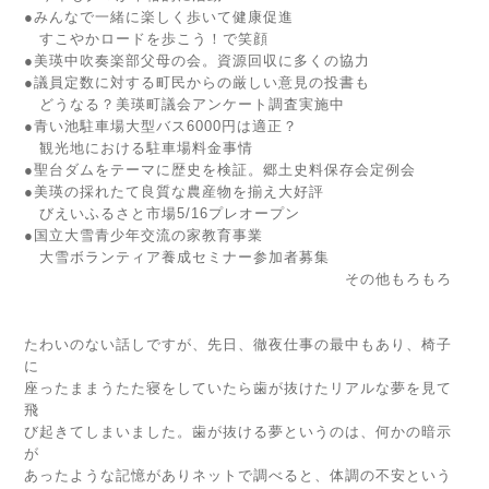
●みんなで一緒に楽しく歩いて健康促進
すこやかロードを歩こう！で笑顔
●美瑛中吹奏楽部父母の会。資源回収に多くの協力
●議員定数に対する町民からの厳しい意見の投書も
どうなる？美瑛町議会アンケート調査実施中
●青い池駐車場大型バス6000円は適正？
観光地における駐車場料金事情
●聖台ダムをテーマに歴史を検証。郷土史料保存会定例会
●美瑛の採れたて良質な農産物を揃え大好評
びえいふるさと市場5/16プレオープン
●国立大雪青少年交流の家教育事業
大雪ボランティア養成セミナー参加者募集
その他もろもろ
たわいのない話しですが、先日、徹夜仕事の最中もあり、椅子
に
座ったままうたた寝をしていたら歯が抜けたリアルな夢を見て
飛
び起きてしまいました。歯が抜ける夢というのは、何かの暗示
が
あったような記憶がありネットで調べると、体調の不安という