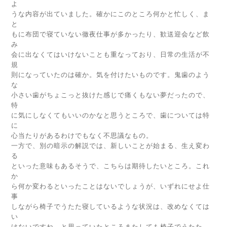
よ
うな内容が出ていました。確かにこのところ何かと忙しく、ま
と
もに布団で寝ていない徹夜仕事が多かったり、歓送迎会など飲
み
会に出なくてはいけないことも重なっており、日常の生活が不
規
則になっていたのは確か。気を付けたいものです。鬼歯のよう
な
小さい歯がちょこっと抜けた感じで痛くもない夢だったので、
特
に気にしなくてもいいのかなと思うところで、歯については特
に
心当たりがあるわけでもなく不思議なもの。
一方で、別の暗示の解説では、新しいことが始まる、生え変わ
る
といった意味もあるそうで、こちらは期待したいところ。これ
か
ら何か変わるといったことはないでしょうが、いずれにせよ仕
事
しながら椅子でうたた寝しているような状況は、改めなくては
い
けないですね。と思っていたところまたしても椅子でうたた