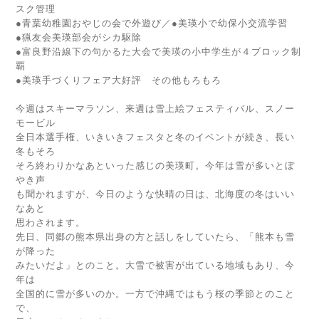
スク管理
●青葉幼稚園おやじの会で外遊び／●美瑛小で幼保小交流学習
●猟友会美瑛部会がシカ駆除
●富良野沿線下の句かるた大会で美瑛の小中学生が４ブロック制
覇
●美瑛手づくりフェア大好評 その他もろもろ
今週はスキーマラソン、来週は雪上絵フェスティバル、スノー
モービル
全日本選手権、いきいきフェスタと冬のイベントが続き、長い
冬もそろ
そろ終わりかなあといった感じの美瑛町。今年は雪が多いとぼ
やき声
も聞かれますが、今日のような快晴の日は、北海度の冬はいい
なあと
思わされます。
先日、同郷の熊本県出身の方と話しをしていたら、「熊本も雪
が降った
みたいだよ」とのこと。大雪で被害が出ている地域もあり、今
年は
全国的に雪が多いのか。一方で沖縄ではもう桜の季節とのこと
で、