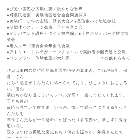
●びえい雪遊び広場に響く賑やかな歓声
●町農民連盟・美瑛地区連合会合同旗開き
●美瑛町「少年の主張」発表大会／●美瑛東小で地域参観
●８団体がステージ発表。子ども音楽会
●インバウンド講座～タイ人観光編／●十勝岳ジオパーク推進協
議会
●老人クラブ連合会新年会長会議
●アトリエ・トムテがトーンチャイムで高齢者や園児達と交流
●ベジフラワー体験教室が大好評 その他もろもろ
昨日は町内の幼稚園や保育園で恒例の豆まき。これが毎年、保
育士さん
たちの熱意がふんだんに込められており、ひじょうにおもしろ
い。鬼の
演出もかなり凝っていてレベルが高く、楽しませてくれます。
子ども達の
反応も見ていて微笑ましいもの。怯えて隅っこに固まる年少さ
んたちを
年長さんたちが一生懸命にかばったりする姿や、動じずに鬼を
追い回し
豆をぶつける勇敢な園児もおり何とも賑やか。年長さんたち