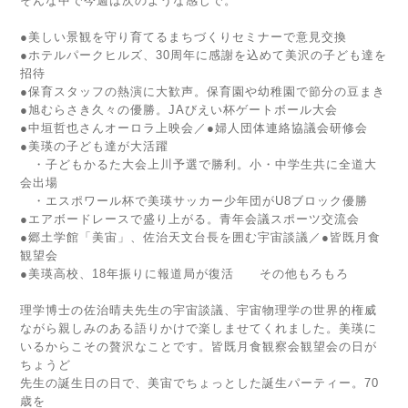
そんな中で今週は次のような感じで。
●美しい景観を守り育てるまちづくりセミナーで意見交換
●ホテルパークヒルズ、30周年に感謝を込めて美沢の子ども達を
招待
●保育スタッフの熱演に大歓声。保育園や幼稚園で節分の豆まき
●旭むらさき久々の優勝。JAびえい杯ゲートボール大会
●中垣哲也さんオーロラ上映会／●婦人団体連絡協議会研修会
●美瑛の子ども達が大活躍
・子どもかるた大会上川予選で勝利。小・中学生共に全道大
会出場
・エスポワール杯で美瑛サッカー少年団がU8ブロック優勝
●エアボードレースで盛り上がる。青年会議スポーツ交流会
●郷土学館「美宙」、佐治天文台長を囲む宇宙談議／●皆既月食
観望会
●美瑛高校、18年振りに報道局が復活 その他もろもろ
理学博士の佐治晴夫先生の宇宙談議、宇宙物理学の世界的権威
ながら親しみのある語りかけで楽しませてくれました。美瑛に
いるからこその贅沢なことです。皆既月食観察会観望会の日が
ちょうど
先生の誕生日の日で、美宙でちょっとした誕生パーティー。70
歳を