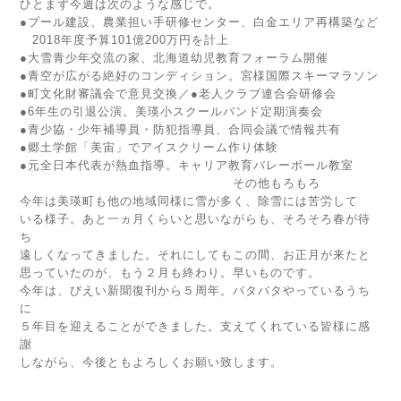
ひとまず今週は次のような感じで。
●プール建設、農業担い手研修センター、白金エリア再構築など
2018年度予算101億200万円を計上
●大雪青少年交流の家、北海道幼児教育フォーラム開催
●青空が広がる絶好のコンディション。宮様国際スキーマラソン
●町文化財審議会で意見交換／●老人クラブ連合会研修会
●6年生の引退公演。美瑛小スクールバンド定期演奏会
●青少協・少年補導員・防犯指導員、合同会議で情報共有
●郷土学館「美宙」でアイスクリーム作り体験
●元全日本代表が熱血指導。キャリア教育バレーボール教室
その他もろもろ
今年は美瑛町も他の地域同様に雪が多く、除雪には苦労して
いる様子。あと一ヵ月くらいと思いながらも、そろそろ春が待
ち
遠しくなってきました。それにしてもこの間、お正月が来たと
思っていたのが、もう２月も終わり。早いものです。
今年は、びえい新聞復刊から５周年。バタバタやっているうち
に
５年目を迎えることができました。支えてくれている皆様に感
謝
しながら、今後ともよろしくお願い致します。