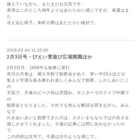
越えていながら、まだまだお元気です。
美瑛はこのところ例年よりはあたたかい感じですが、来週はま
た
冷え込む様子。来町の際はあたたかい格好で。
2018-02-04 11:25:00
2月3日号－びえい雪遊び広場開園ほか
2月3日号、1889号も無事に発行
先日の月食は、郷土学館で観察会があり、寒い中20人ほどが
集まり甘酒も振る舞われ楽しくみんなで観察。しかしあいにく
の
天気で、月食のピーク時は雲隠れ。モニターでのライブ中継で
の
観察会となりました。それでも色んな解説を聞きながら、みん
なで
わきあいあいと観察できたのは、小さいまちならではの良さを
感じさせてくれました。今週の記事には間に合わなかったの
で、
この内容は次号で。今週は次のような感じで。