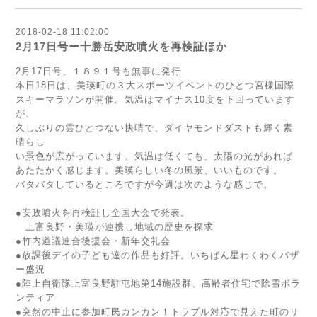
2018-02-18 11:02:00
2月17日号ー十勝岳安政噴火を再検証ほか
2月17日号、１８９１号も無事に発行
本日18日は、美瑛町の３大スポーツイベントのひとつ宮様国際
スキーマラソンが開催。気温はマイナス10度を下回っています
が、
久しぶりの雲ひとつない快晴で、ダイヤモンドダストも輝く素
晴らし
い景色が広がっています。気温は低くても、太陽の光があれば
あたたかく感じます。美瑛らしい冬の風景、いいものです。
バタバタしているところですが今週は次のような感じで。
●安政噴火を再検証し全国大会で発表。
上富良野・美瑛が連携し地域の歴史を探求
●竹内道議連合後援会・新年交礼会
●放課後デイの子ども達の作品も好評。いちばん星わくわくバザ
ー盛況
●陸上自衛隊上富良野駐屯地第14施設群、高齢者住宅で除雪ボラ
ンティア
●突然の中止に参加町民カンカン！トラブル対応で見えた町のリ