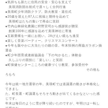
●気持ちも新たに住民の安全・安心を支えて
美瑛消防団出初式で凛々しく分列行進
●美瑛町少年消防クラブ。防火教室・退任式
●20歳を迎えた87人に祝福と期待を込めて
美瑛町はたちの集いで再会に笑顔
●竹内山林緑化農園に狩野宮司から感謝状が贈呈
創業100年に感謝を込めて美瑛神社に寄進
●五穀豊穣を一緒にお祝い。JAびえい鏡もち進呈
●楽しく音楽パーティー。クリスマスコンサート
●今年も賑やかに大当たりの鐘の音。年末恒例の商協ガラポン抽
選会
●町少年団育成連絡協議会「下の句かるた」体験会
久しぶりの競技に「楽しい」と笑顔
●町保健センターこころの健康づくり教室、参加受付中
その他も
ろもろ
今年は統一地方選挙の年。美瑛町では道議選の動きが本格化し
てきまし
た。町長選・町議選もそろそろ動きが出てくるかなといった感
じです。
年末は毎日のように雪が降り続いたのですが、年明けは一転し