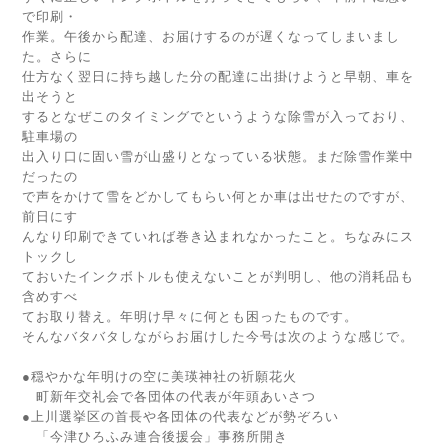
で印刷・
作業。午後から配達、お届けするのが遅くなってしまいまし
た。さらに
仕方なく翌日に持ち越した分の配達に出掛けようと早朝、車を
出そうと
するとなぜこのタイミングでというような除雪が入っており、
駐車場の
出入り口に固い雪が山盛りとなっている状態。まだ除雪作業中
だったの
で声をかけて雪をどかしてもらい何とか車は出せたのですが、
前日にす
んなり印刷できていれば巻き込まれなかったこと。ちなみにス
トックし
ておいたインクボトルも使えないことが判明し、他の消耗品も
含めすべ
てお取り替え。年明け早々に何とも困ったものです。
そんなバタバタしながらお届けした今号は次のような感じで。
●穏やかな年明けの空に美瑛神社の祈願花火
町新年交礼会で各団体の代表が年頭あいさつ
●上川選挙区の首長や各団体の代表などが勢ぞろい
「今津ひろふみ連合後援会」事務所開き