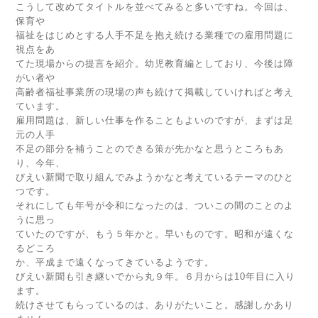
こうして改めてタイトルを並べてみると多いですね。今回は、
保育や
福祉をはじめとする人手不足を抱え続ける業種での雇用問題に
視点をあ
てた現場からの提言を紹介。幼児教育編としており、今後は障
がい者や
高齢者福祉事業所の現場の声も続けて掲載していければと考え
ています。
雇用問題は、新しい仕事を作ることもよいのですが、まずは足
元の人手
不足の部分を補うことのできる策が先かなと思うところもあ
り、今年、
びえい新聞で取り組んでみようかなと考えているテーマのひと
つです。
それにしても年号が令和になったのは、ついこの間のことのよ
うに思っ
ていたのですが、もう５年かと。早いものです。昭和が遠くな
るどころ
か、平成まで遠くなってきているようです。
びえい新聞も引き継いでから丸９年。６月からは10年目に入り
ます。
続けさせてもらっているのは、ありがたいこと。感謝しかあり