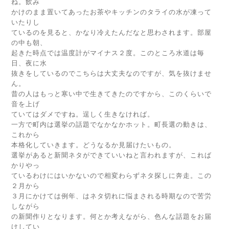
ね。飲み
かけのまま置いてあったお茶やキッチンのタライの水が凍って
いたりし
ているのを見ると、かなり冷えたんだなと思わされます。部屋
の中も朝、
起きた時点では温度計がマイナス２度。このところ水道は毎
日、夜に水
抜きをしているのでこちらは大丈夫なのですが、気を抜けませ
ん。
昔の人はもっと寒い中で生きてきたのですから、このくらいで
音を上げ
ていてはダメですね。逞しく生きなければ。
一方で町内は選挙の話題でなかなかホット。町長選の動きは、
これから
本格化していきます。どうなるか見届けたいもの。
選挙があると新聞ネタができていいねと言われますが、これば
かりやっ
ているわけにはいかないので相変わらずネタ探しに奔走。この
２月から
３月にかけては例年、はネタ切れに悩まされる時期なので苦労
しながら
の新聞作りとなります。何とか考えながら、色んな話題をお届
けしてい