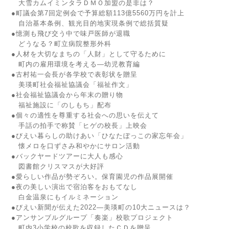
大雪カムイミンタラＤＭＯ加盟の是非は？
●町議会第7回定例会で予算総額113億5560万円を計上
自治基本条例、観光目的地実現条例で総括質疑
●憶測も飛び交う中で味戸医師が退職
どうなる？町立病院整形外科
●人材を大切なまちの「人財」として守るために
町内の雇用環境を考える―幼児教育編
●古村祐一会長が各学校で表彰状を贈呈
美瑛町社会福祉協議会「福祉作文」
●社会福祉協議会から年末の贈り物
福祉施設に「のしもち」配布
●個々の適性を尊重する社会への思いを伝えて
手話の拍手で称賛「ヒゲの校長」上映会
●びえい暮らしの助けあい「ひなたぼっこの家忘年会」
懐メロを口ずさみ和やかにサロン活動
●バックヤードツアーに大人も感心
図書館クリスマスが大好評
●愛らしい作品が勢ぞろい。保育園児の作品展開催
●夜の美しい演出で宿泊客をおもてなし
白金温泉にもイルミネーション
●びえい新聞が伝えた2022―美瑛町の10大ニュースは？
●アンサンブルグループ「奏楽」校歌プロジェクト
町内3小学校の校歌を収録したＣＤを贈呈