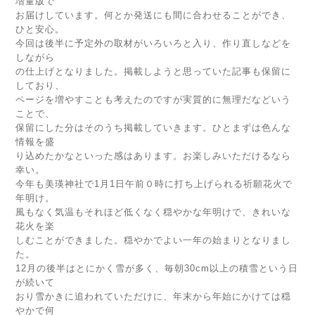
増量版で
お届けしています。何とか発送にも間に合わせることができ、
ひと安心。
今回は後半に予定外の取材がいろいろと入り、作り直しなどを
しながら
の仕上げとなりました。掲載しようと思っていた記事も保留に
しており、
ページを増やすことも考えたのですが実質的に無理だなどいう
ことで、
保留にした分はそのうち掲載していきます。ひとまずは色んな
情報を盛
り込めたかなといった感はあります。お楽しみいただけるなら
幸い。
今年も美瑛神社で1月1日午前０時に打ち上げられる祈願花火で
年明け。
風もなく気温もそれほど低くなく穏やかな年明けで、きれいな
花火を楽
しむことができました。穏やかでよい一年の始まりとなりまし
た。
12月の後半はとにかく雪が多く、毎朝30cm以上の積雪という日
が続いて
おり雪かきに追われていただけに、年末から年始にかけては穏
やかで何