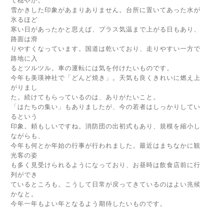
て穏やか。
雪かきした印象があまりありません。台所に置いてあった水が
氷るほど
寒い日があったかと思えば、プラス気温まで上がる日もあり、
路面は滑
りやすくなっています。国道は乾いており、走りやすい一方で
路地に入
るとツルツル。車の運転には気を付けたいものです。
今年も美瑛神社で「どんど焼き」。天気も良くきれいに燃え上
がりまし
た。続けてもらっているのは、ありがたいこと。
「はたちの集い」もありましたが、今の若者はしっかりしてい
るという
印象。頼もしいですね。消防団の出初式もあり、規模を縮小し
ながらも、
今年も何とか年始の行事が行われました。最近はまちなかに観
光客の姿
も多く見受けられるようになっており、お昼時は飲食店前に行
列ができ
ているところも。こうして日常が戻ってきているのはよい兆候
かなと。
今年一年もよい年となるよう期待したいものです。