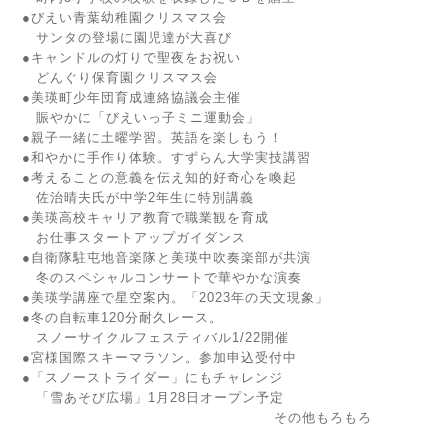
●びえい青葉幼稚園クリスマス会
サンタの登場に園児達が大喜び
●キャンドルの灯りで聖夜をお祝い
どんぐり保育園クリスマス会
●美瑛町少年団育成連絡協議会主催
賑やかに「びえいっ子ミニ運動会」
●親子一緒に土曜学習。英語を楽しもう！
●和やかに手作り体験。すずらん大学実技講習
●考えることの意義を伝え知的好奇心を喚起
佐治晴夫氏が中学2年生に特別講義
●美瑛高校キャリア教育で職業観を育成
お仕事スタートアップガイダンス
●自衛隊駐屯地音楽隊と美瑛中吹奏楽部が共演
冬のスペシャルコンサートで華やかな演奏
●美瑛学講座で星空案内。「2023年の天文現象」
●冬の自転車120分耐久レース。
スノーサイクルフェスティバル1/22開催
●宮様国際スキーマラソン。参加申込受付中
●「スノーストライダー」にもチャレンジ
「雪あそび広場」1月28日オープン予定
その他もろもろ