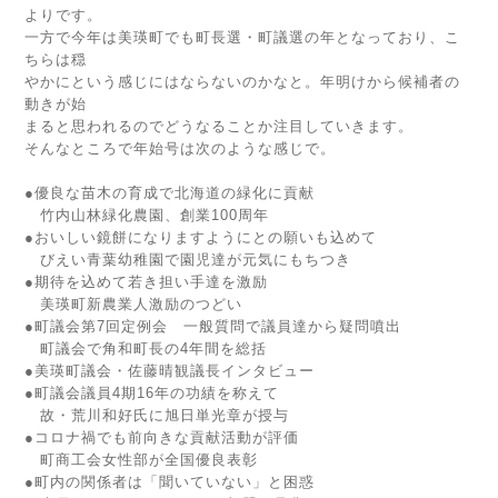
よりです。
一方で今年は美瑛町でも町長選・町議選の年となっており、こ
ちらは穏
やかにという感じにはならないのかなと。年明けから候補者の
動きが始
まると思われるのでどうなることか注目していきます。
そんなところで年始号は次のような感じで。
●優良な苗木の育成で北海道の緑化に貢献
竹内山林緑化農園、創業100周年
●おいしい鏡餅になりますようにとの願いも込めて
びえい青葉幼稚園で園児達が元気にもちつき
●期待を込めて若き担い手達を激励
美瑛町新農業人激励のつどい
●町議会第7回定例会 一般質問で議員達から疑問噴出
町議会で角和町長の4年間を総括
●美瑛町議会・佐藤晴観議長インタビュー
●町議会議員4期16年の功績を称えて
故・荒川和好氏に旭日単光章が授与
●コロナ禍でも前向きな貢献活動が評価
町商工会女性部が全国優良表彰
●町内の関係者は「聞いていない」と困惑