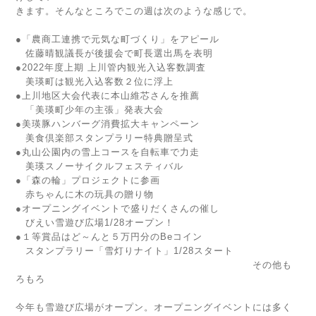
きます。そんなところでこの週は次のような感じで。
●「農商工連携で元気な町づくり」をアピール
佐藤晴観議長が後援会で町長選出馬を表明
●2022年度上期 上川管内観光入込客数調査
美瑛町は観光入込客数２位に浮上
●上川地区大会代表に本山維芯さんを推薦
「美瑛町少年の主張」発表大会
●美瑛豚ハンバーグ消費拡大キャンペーン
美食倶楽部スタンプラリー特典贈呈式
●丸山公園内の雪上コースを自転車で力走
美瑛スノーサイクルフェスティバル
●「森の輪」プロジェクトに参画
赤ちゃんに木の玩具の贈り物
●オープニングイベントで盛りだくさんの催し
びえい雪遊び広場1/28オープン！
●１等賞品はど～んと５万円分のBeコイン
スタンプラリー「雪灯りナイト」1/28スタート
その他も
ろもろ
今年も雪遊び広場がオープン。オープニングイベントには多く