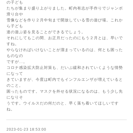
の子ども
たちが集まり盛り上がりました。町内有志が手作りでジャンボ
滑り台や
雪像などを作り２月中旬まで開放している雪の遊び場。これか
ら子ども
達の遊ぶ姿を見ることができるでしょう。
それにしてもこの間、お正月だったのにもう２月とは、早いで
すね。
やらなければいけないことが溜まっているのは、何とも困った
ものなの
ですが…。
コロナ感染拡大防止対策も、だいぶ緩和されていくような情勢
になって
きていますが、今度は町内でもインフルエンザが増えていると
のこと。
困ったものです。マスクを外せる状況になるのは、もう少し先
になりそ
うです。ウイルスだの何だのと、早く落ち着いてほしいです
ね。
2023-01-23 18:53:00