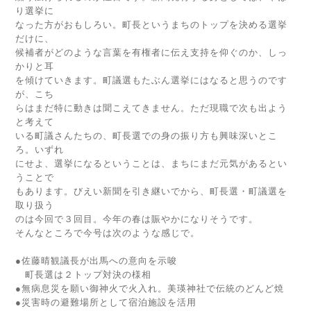
り選挙に
なった方がおもしろい。町長というまちのトップを決める選挙
だけに、
候補者がどのような言葉を有権者に伝え支持を仰ぐのか、しっ
かりと耳
を傾けていきます。町議選もたぶん選挙にはなると思うのです
が、こち
らはまだ特に動きは聞こえてきません。ただ現職で次も出よう
と考えて
いる町議さんたちの、町長選での身の振り方も興味深いとこ
ろ。いずれ
にせよ、選挙になるということは、まちにまだ元気があるとい
うことで
もあります。びえい新聞を引き継いでから、町長選・町議選を
取り扱う
のは今回で３回目。今年の春は賑やかになりそうです。
そんなところで今号は次のような感じで。
●佐藤晴観議長が出馬への意向を示唆
町長選は２トップ対決の様相
●無病息災を願い御神火で火入れ。美瑛神社で伝統のどんど焼
●災害時の避難場所として宿泊施設を活用