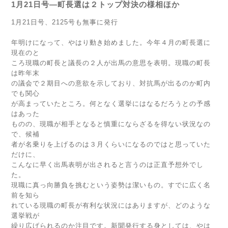
1月21日号―町長選は２トップ対決の様相ほか
1月21日号、2125号も無事に発行
年明けになって、やはり動き始めました。今年４月の町長選に
現在のと
ころ現職の町長と議長の２人が出馬の意思を表明。現職の町長
は昨年末
の議会で２期目への意欲を示しており、対抗馬が出るのか町内
でも関心
が高まっていたところ。何となく選挙にはなるだろうとの予感
はあった
ものの、現職が相手となると慎重にならざるを得ない状況なの
で、候補
者が名乗りを上げるのは３月くらいになるのではと思っていた
だけに、
こんなに早く出馬表明が出されると言うのは正直予想外でし
た。
現職に真っ向勝負を挑むという姿勢は潔いもの。すでに広く名
前を知ら
れている現職の町長が有利な状況にはありますが、どのような
選挙戦が
繰り広げられるのか注目です。新聞発行する身としては、やは