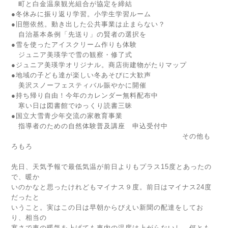
町と白金温泉観光組合が協定を締結
●冬休みに振り返り学習。小学生学習ルーム
●旧態依然。動き出した公共事業は止まらない？
自治基本条例「先送り」の賢者の選択を
●雪を使ったアイスクリーム作りも体験
ジュニア美瑛学で雪の観察・修了式
●ジュニア美瑛学オリジナル。商店街建物がたりマップ
●地域の子ども達が楽しい冬あそびに大歓声
美沢スノーフェスティバル賑やかに開催
●持ち帰り自由！今年のカレンダー無料配布中
寒い日は図書館でゆっくり読書三昧
●国立大雪青少年交流の家教育事業
指導者のための自然体験普及講座 申込受付中
その他も
ろもろ
先日、天気予報で最低気温が前日よりもプラス15度とあったの
で、暖か
いのかなと思ったけれどもマイナス９度。前日はマイナス24度
だったと
いうこと。実はこの日は早朝からびえい新聞の配達をしてお
り、相当の
寒さで車の暖気を上げても車内の温度は上がらないし、何とも