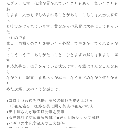
んダメ。以前、仏壇が置かれていたこともあり、驚いたことも
あ
ります。人形も持ち込まれることがあり、こちらは人形供養祭
へ
と呼びかけられています。昔ながらの風習は大事にしてもらい
た
いものです。
先日、雨漏りのことを書いたら心配して声をかけてくれる人が
け
っこういうて、ありがたいこと。ひとまず雨漏りは収まり、屋
根
も応急手当。様子をみている状況です。今週はそんなこんなあ
り
ながらも、記事にするネタが本当になく青ざめながら何とかま
と
めた次第。次のような感じで。
●コロナ収束後を見据え美瑛の価値を磨き上げる
町観光協会、後路会長に聞く美瑛の観光の行方
●田中篤さんが瑞宝双光章を受章
●救急統計で交通事故激減／●Ｗｅｂ防災マップ掲載
●イギリス文化交流カフェ大好評