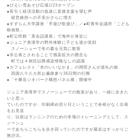
●びえい雪あそび広場1/23オープン
●長引く経済活動の低迷に直接支援を望む声
経営維持への不安がさらに増大
●すずらん大学講座「手遊び歌遊び」／●町青年会議所「こども
映画祭」
●町公民館「英会話講座」で海外が身近に
●ジュニア美瑛学の野外体験に子ども達が笑顔
スノーシューで冬の森を元気に散策
●非公表とされることで感染拡大の懸念も
町では４例目以降感染情報なしの認識
●カフェレスト「木のいいなかま」の岡田さんが巡礼の旅
四国八十八カ所お遍路参り36日間の行脚
●「十勝岳ジオパーク構想パネル展」開催中
ジュニア美瑛学でスノーシューでの散策があり、一緒に歩きた
いと思っ
ていたのですが、印刷締め切り日ということで余裕がなく出発
をお見送
り。以前はランニングのための冬場のトレーニングとして、ス
ノーシュ
ーであちらこちらを歩き回っていたのですが最近はすっかりご
無沙汰。