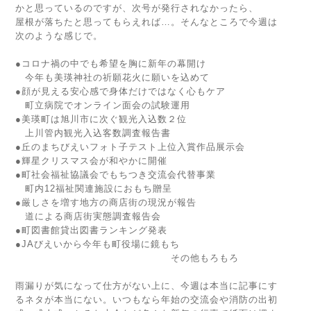
かと思っているのですが、次号が発行されなかったら、
屋根が落ちたと思ってもらえれば…。そんなところで今週は
次のような感じで。
●コロナ禍の中でも希望を胸に新年の幕開け
今年も美瑛神社の祈願花火に願いを込めて
●顔が見える安心感で身体だけではなく心もケア
町立病院でオンライン面会の試験運用
●美瑛町は旭川市に次ぐ観光入込数２位
上川管内観光入込客数調査報告書
●丘のまちびえいフォト子テスト上位入賞作品展示会
●輝星クリスマス会が和やかに開催
●町社会福祉協議会でもちつき交流会代替事業
町内12福祉関連施設におもち贈呈
●厳しさを増す地方の商店街の現況が報告
道による商店街実態調査報告会
●町図書館貸出図書ランキング発表
●JAびえいから今年も町役場に鏡もち
その他もろもろ
雨漏りが気になって仕方がない上に、今週は本当に記事にす
るネタが本当にない。いつもなら年始の交流会や消防の出初