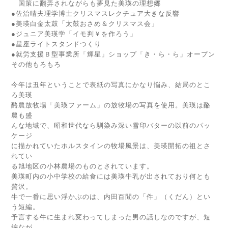
国策に翻弄されながらも夢見た美瑛の理想郷
●佐治晴夫理学博士クリスマスレクチュア大きな反響
●美瑛白金太鼓「太鼓おさめ＆クリスマス会」
●ジュニア美瑛学「イモ判￥を作ろう」
●星座ライトスタンドつくり
●就労支援Ｂ型事業所「輝星」ショップ「き・ら・ら」オープン
その他もろもろ
今年は丑年ということで表紙の写真にかなり悩み、結局のとこ
ろ美瑛
酪農放牧場「美瑛ファーム」の放牧場の写真を使用。美瑛は酪
農も盛
んな地域で、昭和世代なら馴染み深い雪印バターの以前のパッ
ケージ
に描かれていたホルスタインの牧場風景は、美瑛開拓の祖とさ
れてい
る旭地区の小林農場のものとされています。
美瑛町内の小中学校の給食には美瑛牛乳が出されており何とも
贅沢。
牛で一番に思い浮かぶのは、内田百閒の「件」（くだん）とい
う短編。
予言する牛に生まれ変わってしまった男の話しなのですが、短
編なが