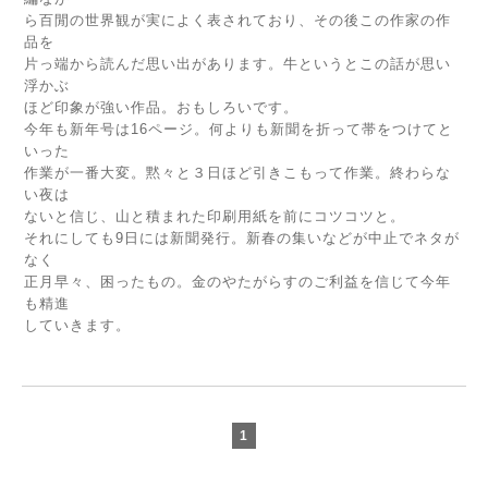
ら百閒の世界観が実によく表されており、その後この作家の作
品を
片っ端から読んだ思い出があります。牛というとこの話が思い
浮かぶ
ほど印象が強い作品。おもしろいです。
今年も新年号は16ページ。何よりも新聞を折って帯をつけてと
いった
作業が一番大変。黙々と３日ほど引きこもって作業。終わらな
い夜は
ないと信じ、山と積まれた印刷用紙を前にコツコツと。
それにしても9日には新聞発行。新春の集いなどが中止でネタが
なく
正月早々、困ったもの。金のやたがらすのご利益を信じて今年
も精進
していきます。
1