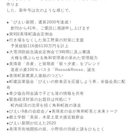
作りま
した。新年号は次のような感じで。
●「びえい新聞」通算2000号達成！
創刊から41年。ご愛読に感謝申し上げます
●第9回美瑛町議会定例会
●行き場をなくした加工野菜の対策に支援
予算総額116億6130万円を計上
●大雪消防組合議会定例会で3時間に及ぶ審議
火種を燻ぶらせる角和管理者の呆れた管理能力
●美瑛産「赤麦」と留萌産「留々夕麦」をブレンド
道産小麦100％パスタ「Rosso&Rosso」誕生
●美瑛町新農業人激励のつどい
●町建設業協会「びえいの飲食店を応援しよう券」全協会員に配
布
●青少協合同会議で子ども達の情報を共有
●緊急経済対策のお題目は何処に？
町内経済の沈滞を招く角和町政の迷走
●びえい9条の会総会／●美瑛友の会が角和町長と未来トーク
●郷土学館「美宙」木星土星大接近観察会
●びえい新聞が伝えた2020
●美瑛市街地開拓の祖、小野坦の功績と謎をひもとく