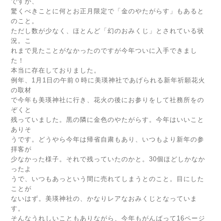
ですが、
驚くべきことに何とお正月限定で「金のやたがらす」もあると
のこと。
ただし数が少なく、ほとんど「幻のおみくじ」とされている状
況。こ
れまで見たことがなかったのですが今年ついに入手できまし
た！
本当に存在しておりました。
例年、1月1日の午前０時に美瑛神社であげられる新年祈願花火
の取材
で今年も美瑛神社に行き、花火の後にお参りをして社務所をの
ぞくと
残っていました。黒の隣に金色のやたがらす。今年はいいこと
ありそ
うです。どうやら今年は帰省自粛もあり、いつもより新年の参
拝客が
少なかった様子。それで残っていたのかと。30個ほどしかなか
ったよ
うで、いつもあっという間に売れてしまうとのこと。目にした
ことが
ないはず。美瑛神社の、かなりレアなおみくじとなっていま
す。
そんなうれしいこともありながら、今年もがんばって16ページ