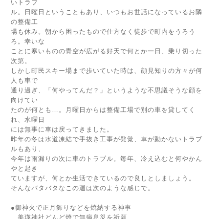
いトラブ
ル。日曜日ということもあり、いつもお世話になっているお隣
の整備工
場も休み。朝から困ったもので仕方なく徒歩で町内をうろう
ろ。幸いな
ことに寒いものの青空が広がる好天で何とか一日、乗り切った
次第。
しかし町民スキー場まで歩いていた時は、顔見知りの方々が何
人も車で
通り過ぎ、「何やってんだ？」というような不思議そうな顔を
向けてい
たのが何とも…。月曜日からは整備工場で別の車を貸してく
れ、水曜日
には無事に車は戻ってきました。
昨年の冬は水道凍結で手抜き工事が発覚、車が動かないトラブ
ルもあり、
今年は雨漏りの次に車のトラブル。毎年、冷え込むと何やかん
やと起き
ていますが、何とか生活できているので良しとしましょう。
そんなバタバタなこの週は次のような感じで。
●御神火で正月飾りなどを焼納する神事
美瑛神社どんど焼で無病息災を祈願