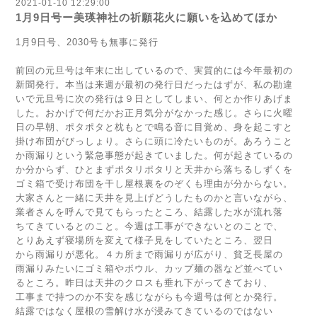
2021-01-10 12:29:00
1月9日号ー美瑛神社の祈願花火に願いを込めてほか
1月9日号、2030号も無事に発行
前回の元旦号は年末に出しているので、実質的には今年最初の
新聞発行。本当は来週が最初の発行日だったはずが、私の勘違
いで元旦号に次の発行は９日としてしまい、何とか作りあげま
した。おかげで何だかお正月気分がなかった感じ。さらに火曜
日の早朝、ポタポタと枕もとで鳴る音に目覚め、身を起こすと
掛け布団がびっしょり。さらに頭に冷たいものが。あろうこと
か雨漏りという緊急事態が起きていました。何が起きているの
か分からず、ひとまずポタリポタリと天井から落ちるしずくを
ゴミ箱で受け布団を干し屋根裏をのぞくも理由が分からない。
大家さんと一緒に天井を見上げどうしたものかと言いながら、
業者さんを呼んで見てもらったところ、結露した水が流れ落
ちてきているとのこと。今週は工事ができないとのことで、
とりあえず寝場所を変えて様子見をしていたところ、翌日
から雨漏りが悪化。４カ所まで雨漏りが広がり、貧乏長屋の
雨漏りみたいにゴミ箱やボウル、カップ麺の器など並べてい
るところ。昨日は天井のクロスも垂れ下がってきており、
工事まで持つのか不安を感じながらも今週号は何とか発行。
結露ではなく屋根の雪解け水が浸みてきているのではない