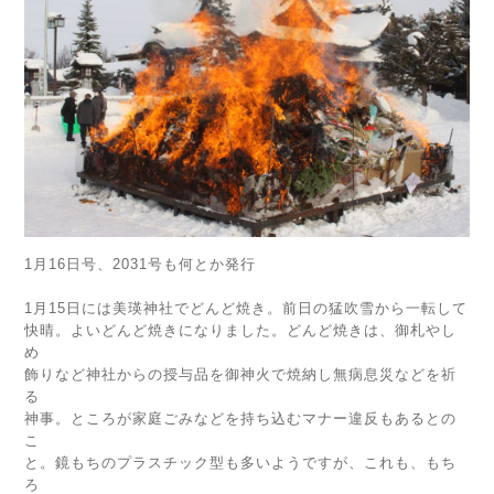
1月16日号、2031号も何とか発行
1月15日には美瑛神社でどんど焼き。前日の猛吹雪から一転して
快晴。よいどんど焼きになりました。どんど焼きは、御札やし
め
飾りなど神社からの授与品を御神火で焼納し無病息災などを祈
る
神事。ところが家庭ごみなどを持ち込むマナー違反もあるとの
こ
と。鏡もちのプラスチック型も多いようですが、これも、もち
ろ