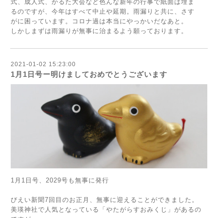
式、成人式、かるた大会など色んな新年の行事で紙面は埋ま
るのですが、今年はすべて中止や延期。雨漏りと共に、さす
がに困っています。コロナ過は本当にやっかいだなあと。
しかしまずは雨漏りが無事に治まるよう願っております。
2021-01-02 15:23:00
1月1日号ー明けましておめでとうございます
1月1日号、2029号も無事に発行
びえい新聞7回目のお正月、無事に迎えることができました。
美瑛神社で人気となっている「やたがらすおみくじ」があるの