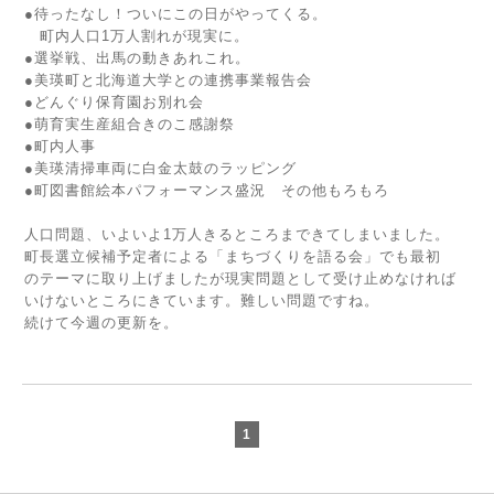
●待ったなし！ついにこの日がやってくる。
町内人口1万人割れが現実に。
●選挙戦、出馬の動きあれこれ。
●美瑛町と北海道大学との連携事業報告会
●どんぐり保育園お別れ会
●萌育実生産組合きのこ感謝祭
●町内人事
●美瑛清掃車両に白金太鼓のラッピング
●町図書館絵本パフォーマンス盛況 その他もろもろ
人口問題、いよいよ1万人きるところまできてしまいました。
町長選立候補予定者による「まちづくりを語る会」でも最初
のテーマに取り上げましたが現実問題として受け止めなければ
いけないところにきています。難しい問題ですね。
続けて今週の更新を。
1