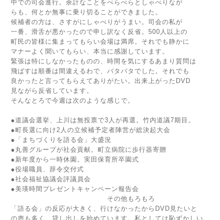
中での司会進行。余計なことをべらべらとしゃべりなが
らも、何とか無事に乗り切ることができました。
候補者の方は、さすがにしゃべりがうまい。司会の私が
一番、滑舌が悪かったので申し訳なく反省。500人以上の
町民の皆様に集まってもらい会場は満席。それでも静かに
マナーよく聞いてもらい、本当に感謝しています。
緊張は特にしなかったものの、時間を気にするあまり質問は
飛ばすは順番は間違えるわで、バタバタでした。それでも
良かったと言ってもらえてありがたい。出来上がったDVD
見ながら反省しています。
そんなとろで今週は次のような感じで。
●道議会選挙、上川は無投票で3人が再選。竹内道議7期目。
●町長選に向け2人の立候補予定者陣営が総決起大会
●「まちづくりを語る会」大盛況
●丸善グループが社会貢献。町立病院に歩行器寄贈
●新年度から一時休園。実田保育所卒園式
●役場職員、辞令交付式
●社会福祉協議会評議員会
●美瑛時間プレゼントキャンペーン報告会
その他もろもろ
「語る会」の反応が大きく、行けなかったからDVD見たいと
の声も多く、貸し出しを始めています。私としては恥ずかしい