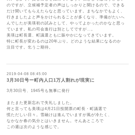
のですが、立候補予定者の声はしっかりと聞けるので、できる
だけ聞いてもらえたらなと思っています。まちなかでもよく、
行きましたよと声をかけられることが多くなり、準備がたいへ
んでしたが美瑛初の試みとして、やってよかったのかなと思っ
ています。私の司会進行は別としてですが…。
美瑛は町長選、町議選ともに賑やかになってきています。
特に町長が変わるのは20年ぶり。どのような結果になるのか
注目です。乞うご期待。
2019-04-08 08:45:00
3月30日号ー町内人口1万人割れが現実に
3月30日号、1945号も無事に発行
またまた更新忘れで失礼しました。
何と言っても美瑛は4月21日投開票の町長・町議選で
慌ただしい日々。雪融けは進んでいますが風が冷たく、
なかなか春の気分とはいきません。そんあところで
この週は次のような感じで。