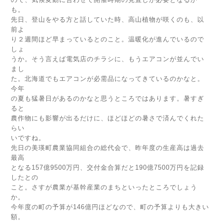
も。
先日、登山をやる方と話していた時、高山植物が咲くのも、以
前よ
り２週間ほど早まっているとのこと。温暖化が進んでいるので
しょ
うか。そう言えば電気店のチラシに、もうエアコンが並んでい
まし
た。北海道でもエアコンが必需品になってきているのかなと。
今年
の夏も猛暑日があるのかなと思うところではあります。暑すぎ
ると
農作物にも影響が出るだけに、ほどほどの暑さで済んでくれた
らい
いですね。
先日の美瑛町農業協同組合の総代会で、昨年度の生産高は過去
最高
となる157億9500万円、交付金合算だと190億7500万円を記録
したとの
こと。さすが農業が基幹産業のまちといったところでしょう
か。
今年度の町の予算が146億円ほどなので、町の予算よりも大きい
額。