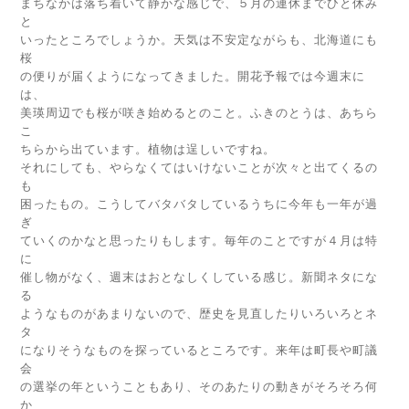
まちなかは落ち着いて静かな感じで、５月の連休までひと休み
と
いったところでしょうか。天気は不安定ながらも、北海道にも
桜
の便りが届くようになってきました。開花予報では今週末に
は、
美瑛周辺でも桜が咲き始めるとのこと。ふきのとうは、あちら
こ
ちらから出ています。植物は逞しいですね。
それにしても、やらなくてはいけないことが次々と出てくるの
も
困ったもの。こうしてバタバタしているうちに今年も一年が過
ぎ
ていくのかなと思ったりもします。毎年のことですが４月は特
に
催し物がなく、週末はおとなしくしている感じ。新聞ネタにな
る
ようなものがあまりないので、歴史を見直したりいろいろとネ
タ
になりそうなものを探っているところです。来年は町長や町議
会
の選挙の年ということもあり、そのあたりの動きがそろそろ何
か