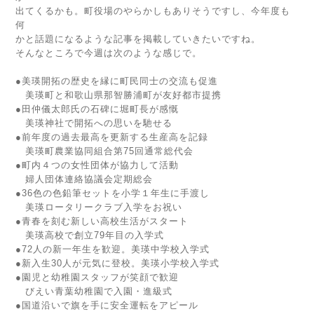
出てくるかも。町役場のやらかしもありそうですし、今年度も
何
かと話題になるような記事を掲載していきたいですね。
そんなところで今週は次のような感じで。
●美瑛開拓の歴史を縁に町民同士の交流も促進
美瑛町と和歌山県那智勝浦町が友好都市提携
●田仲儀太郎氏の石碑に堀町長が感慨
美瑛神社で開拓への思いを馳せる
●前年度の過去最高を更新する生産高を記録
美瑛町農業協同組合第75回通常総代会
●町内４つの女性団体が協力して活動
婦人団体連絡協議会定期総会
●36色の色鉛筆セットを小学１年生に手渡し
美瑛ロータリークラブ入学をお祝い
●青春を刻む新しい高校生活がスタート
美瑛高校で創立79年目の入学式
●72人の新一年生を歓迎。美瑛中学校入学式
●新入生30人が元気に登校。美瑛小学校入学式
●園児と幼稚園スタッフが笑顔で歓迎
びえい青葉幼稚園で入園・進級式
●国道沿いで旗を手に安全運転をアピール