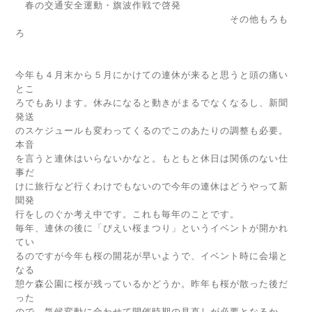
春の交通安全運動・旗波作戦で啓発
その他もろも
ろ
今年も４月末から５月にかけての連休が来ると思うと頭の痛い
とこ
ろでもあります。休みになると動きがまるでなくなるし、新聞
発送
のスケジュールも変わってくるのでこのあたりの調整も必要。
本音
を言うと連休はいらないかなと。もともと休日は関係のない仕
事だ
けに旅行など行くわけでもないので今年の連休はどうやって新
聞発
行をしのぐか考え中です。これも毎年のことです。
毎年、連休の後に「びえい桜まつり」というイベントが開かれ
てい
るのですが今年も桜の開花が早いようで、イベント時に会場と
なる
憩ケ森公園に桜が残っているかどうか。昨年も桜が散った後だ
った
ので、気候変動に合わせて開催時期の見直しが必要となるか