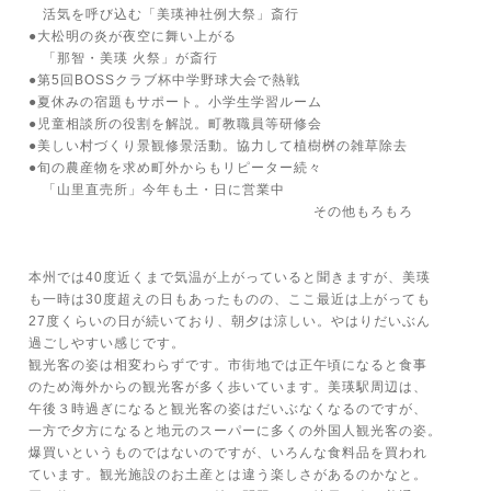
活気を呼び込む「美瑛神社例大祭」斎行
●大松明の炎が夜空に舞い上がる
「那智・美瑛 火祭」が斎行
●第5回BOSSクラブ杯中学野球大会で熱戦
●夏休みの宿題もサポート。小学生学習ルーム
●児童相談所の役割を解説。町教職員等研修会
●美しい村づくり景観修景活動。協力して植樹桝の雑草除去
●旬の農産物を求め町外からもリピーター続々
「山里直売所」今年も土・日に営業中
その他もろもろ
本州では40度近くまで気温が上がっていると聞きますが、美瑛
も一時は30度超えの日もあったものの、ここ最近は上がっても
27度くらいの日が続いており、朝夕は涼しい。やはりだいぶん
過ごしやすい感じです。
観光客の姿は相変わらずです。市街地では正午頃になると食事
のため海外からの観光客が多く歩いています。美瑛駅周辺は、
午後３時過ぎになると観光客の姿はだいぶなくなるのですが、
一方で夕方になると地元のスーパーに多くの外国人観光客の姿。
爆買いというものではないのですが、いろんな食料品を買われ
ています。観光施設のお土産とは違う楽しさがあるのかなと。