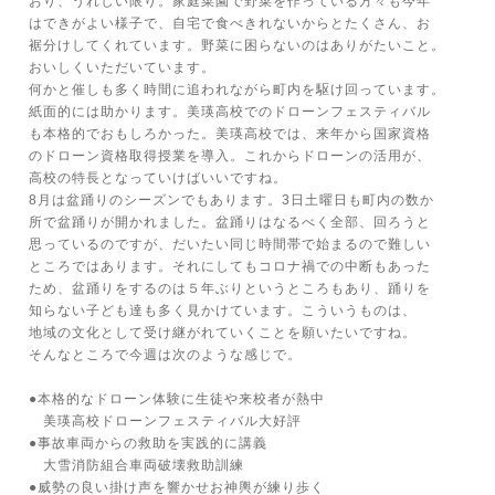
おり、うれしい限り。家庭菜園で野菜を作っている方々も今年
はできがよい様子で、自宅で食べきれないからとたくさん、お
裾分けしてくれています。野菜に困らないのはありがたいこと。
おいしくいただいています。
何かと催しも多く時間に追われながら町内を駆け回っています。
紙面的には助かります。美瑛高校でのドローンフェスティバル
も本格的でおもしろかった。美瑛高校では、来年から国家資格
のドローン資格取得授業を導入。これからドローンの活用が、
高校の特長となっていけばいいですね。
8月は盆踊りのシーズンでもあります。3日土曜日も町内の数か
所で盆踊りが開かれました。盆踊りはなるべく全部、回ろうと
思っているのですが、だいたい同じ時間帯で始まるので難しい
ところではあります。それにしてもコロナ禍での中断もあった
ため、盆踊りをするのは５年ぶりというところもあり、踊りを
知らない子ども達も多く見かけています。こういうものは、
地域の文化として受け継がれていくことを願いたいですね。
そんなところで今週は次のような感じで。
●本格的なドローン体験に生徒や来校者が熱中
美瑛高校ドローンフェスティバル大好評
●事故車両からの救助を実践的に講義
大雪消防組合車両破壊救助訓練
●威勢の良い掛け声を響かせお神輿が練り歩く