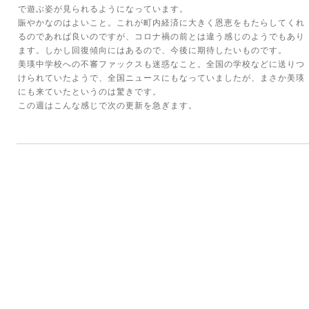
で遊ぶ姿が見られるようになっています。
賑やかなのはよいこと。これが町内経済に大きく恩恵をもたらしてくれ
るのであれば良いのですが、コロナ禍の前とは違う感じのようでもあり
ます。しかし回復傾向にはあるので、今後に期待したいものです。
美瑛中学校への不審ファックスも迷惑なこと。全国の学校などに送りつ
けられていたようで、全国ニュースにもなっていましたが、まさか美瑛
にも来ていたというのは驚きです。
この週はこんな感じで次の更新を急ぎます。