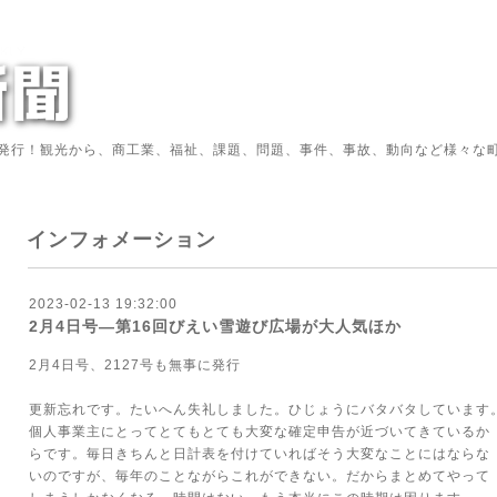
発行！観光から、商工業、福祉、課題、問題、事件、事故、動向など様々な町
インフォメーション
2023-02-13 19:32:00
2月4日号―第16回びえい雪遊び広場が大人気ほか
2月4日号、2127号も無事に発行
更新忘れです。たいへん失礼しました。ひじょうにバタバタしています
個人事業主にとってとてもとても大変な確定申告が近づいてきているか
らです。毎日きちんと日計表を付けていればそう大変なことにはならな
いのですが、毎年のことながらこれができない。だからまとめてやって