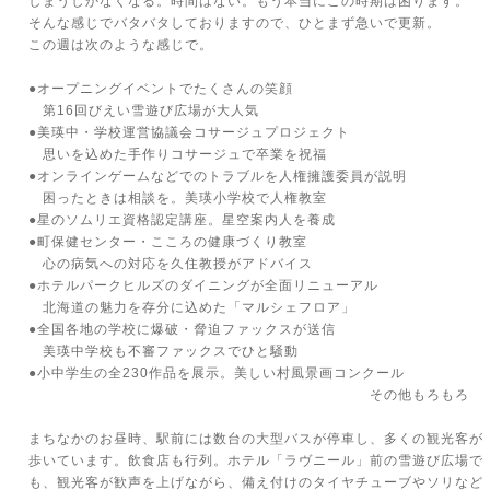
しまうしかなくなる。時間はない。もう本当にこの時期は困ります。
そんな感じでバタバタしておりますので、ひとまず急いで更新。
この週は次のような感じで。
●オープニングイベントでたくさんの笑顔
第16回びえい雪遊び広場が大人気
●美瑛中・学校運営協議会コサージュプロジェクト
思いを込めた手作りコサージュで卒業を祝福
●オンラインゲームなどでのトラブルを人権擁護委員が説明
困ったときは相談を。美瑛小学校で人権教室
●星のソムリエ資格認定講座。星空案内人を養成
●町保健センター・こころの健康づくり教室
心の病気への対応を久住教授がアドバイス
●ホテルパークヒルズのダイニングが全面リニューアル
北海道の魅力を存分に込めた「マルシェフロア」
●全国各地の学校に爆破・脅迫ファックスが送信
美瑛中学校も不審ファックスでひと騒動
●小中学生の全230作品を展示。美しい村風景画コンクール
その他もろもろ
まちなかのお昼時、駅前には数台の大型バスが停車し、多くの観光客が
歩いています。飲食店も行列。ホテル「ラヴニール」前の雪遊び広場で
も、観光客が歓声を上げながら、備え付けのタイヤチューブやソリなど