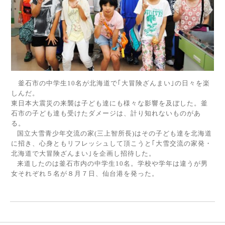
釜石市の中学生
10
名が北海道で｢大冒険ざんまい｣の日々を楽
しんだ。
東日本大震災の来襲は子ども達にも様々な影響を及ぼした。釜
石市の子ども達も受けたダメージは、計り知れないものがあ
る。
国立大雪青少年交流の家
(
三上智所長
)
はその子ども達を北海道
に招き、心身ともリフレッシュして頂こうと｢大雪交流の家発・
北海道で大冒険ざんまい｣を企画し招待した。
来道したのは釜石市内の中学生
10
名。学校や学年は違うが男
女それぞれ５名が８月７日、仙台港を発った。