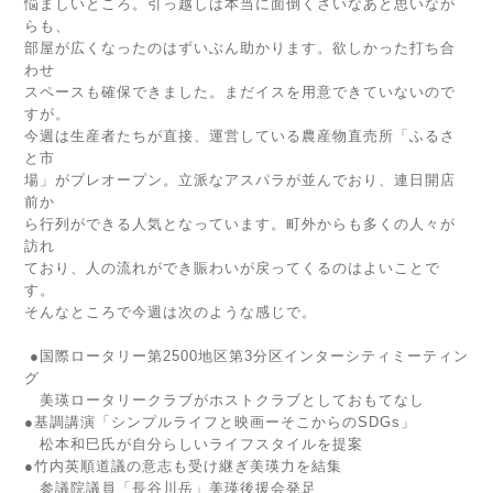
悩ましいところ。引っ越しは本当に面倒くさいなあと思いなが
らも、
部屋が広くなったのはずいぶん助かります。欲しかった打ち合
わせ
スペースも確保できました。まだイスを用意できていないので
すが。
今週は生産者たちが直接、運営している農産物直売所「ふるさ
と市
場」がプレオープン。立派なアスパラが並んでおり、連日開店
前か
ら行列ができる人気となっています。町外からも多くの人々が
訪れ
ており、人の流れができ賑わいが戻ってくるのはよいことで
す。
そんなところで今週は次のような感じで。
●国際ロータリー第2500地区第3分区インターシティミーティン
グ
美瑛ロータリークラブがホストクラブとしておもてなし
●基調講演「シンプルライフと映画ーそこからのSDGs」
松本和巳氏が自分らしいライフスタイルを提案
●竹内英順道議の意志も受け継ぎ美瑛力を結集
参議院議員「長谷川岳」美瑛後援会発足