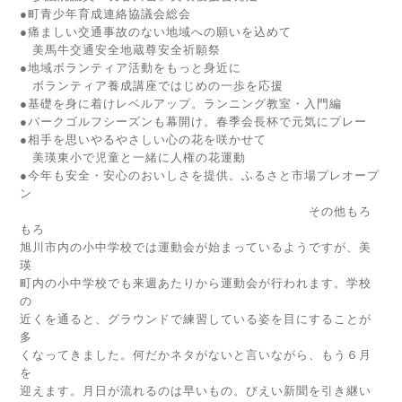
●町青少年育成連絡協議会総会
●痛ましい交通事故のない地域への願いを込めて
美馬牛交通安全地蔵尊安全祈願祭
●地域ボランティア活動をもっと身近に
ボランティア養成講座ではじめの一歩を応援
●基礎を身に着けレベルアップ。ランニング教室・入門編
●パークゴルフシーズンも幕開け。春季会長杯で元気にプレー
●相手を思いやるやさしい心の花を咲かせて
美瑛東小で児童と一緒に人権の花運動
●今年も安全・安心のおいしさを提供。ふるさと市場プレオープ
ン
その他もろ
もろ
旭川市内の小中学校では運動会が始まっているようですが、美
瑛
町内の小中学校でも来週あたりから運動会が行われます。学校
の
近くを通ると、グラウンドで練習している姿を目にすることが
多
くなってきました。何だかネタがないと言いながら、もう６月
を
迎えます。月日が流れるのは早いもの。びえい新聞を引き継い