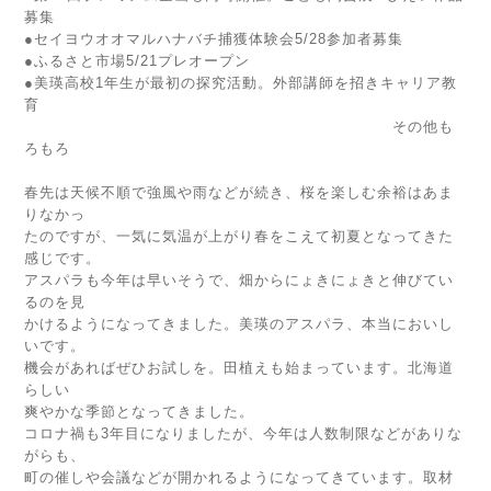
募集
●セイヨウオオマルハナバチ捕獲体験会5/28参加者募集
●ふるさと市場5/21プレオープン
●美瑛高校1年生が最初の探究活動。外部講師を招きキャリア教
育
その他も
ろもろ
春先は天候不順で強風や雨などが続き、桜を楽しむ余裕はあま
りなかっ
たのですが、一気に気温が上がり春をこえて初夏となってきた
感じです。
アスパラも今年は早いそうで、畑からにょきにょきと伸びてい
るのを見
かけるようになってきました。美瑛のアスパラ、本当においし
いです。
機会があればぜひお試しを。田植えも始まっています。北海道
らしい
爽やかな季節となってきました。
コロナ禍も3年目になりましたが、今年は人数制限などがありな
がらも、
町の催しや会議などが開かれるようになってきています。取材