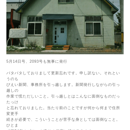
5月14日号、2093号も無事に発行
バタバタしておりまして更新忘れです。申し訳ない。それとい
うのも
びえい新聞、事務所を引っ越します。新聞発行しながらの引っ
越しの
作業で慌ただしいこと。引っ越しとはこんなに面倒なものだっ
たっけ
と忘れておりました。当たり前のことですが何から何まで住所
変更手
続きが必要で、こういうことが苦手な身としては面倒なこと。
ひとま