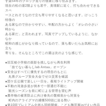
ず築54年のブロック造りの借家に移り住みます。
現在の松の湯2階よりも若干、美瑛駅に近く、打ち合わせできる
スペ
ースとれそうなので立ち寄りやすくなると思います。けっこう
特徴の
ある家なので分かりやすい。年配の方からよく「オレの小さい
時から
ある家だ」と言われます。写真でアップしているように、なか
なか
昭和の感じがかなり残っているので、落ち着いたらお気軽にお
立ち
寄りを。そんなところでこの週は次のような感じで。
●旧五稜小学校の面影を残しながら再生利用
「捨てない暮らしlab Antaa」オープン
●安全はすべてに優先するの理念のもとに
丸善グループ安全大会でゼロ災害を確認
●憩ケ丘公園で楽しい一日を。夜桜ライトアップ開催
●不動の滝遊歩道が倒木で一部通行不能に
観光シーズンを前に町による管理を望む声
●農作物の被害防止に向け春先の繁殖前から対策を
町内のアライグマの捕獲500頭に迫る勢い
●第10回プレミアム企画も同時開催。こども陶芸展inびえい作品