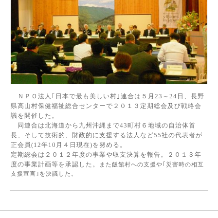
ＮＰＯ法人｢日本で最も美しい村｣連合は５月
23
～
24
日、長野
県高山村保健福祉総合センターで２０１３定期総会及び戦略会
議を開催した。
同連合は北海道から九州沖縄まで
43
町村６地域の自治体首
長、そして技術的、財政的に支援する法人など
55
社の代表者が
正会員
(12
年
10
月４日現在
)
を努める。
定期総会は２０１２年度の事業や収支決算を報告。２０１３年
度の事業計画等を承認した。
また飯館村への支援や｢災害時の相互
支援宣言｣を決議した。