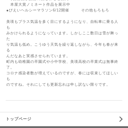
本屋大賞ノミネート作品を展示中
●びえいヘルシーマラソン6/12開催 その他もろもろ
美瑛もプラス気温を多く目にするようになり、自転車に乗る人
も
みかけられるようになっています。しかしここ数日は雪が舞っ
た
り気温も低め。こうゆう天気を繰り返しながら、今年も春が来
る
んだなあと実感させられています。
町内も幼稚園の卒園式や小中学校、美瑛高校の卒業式は無事終
了。
コロナ感染者数が増えているのですが、春には収束してほしい
も
のですね。それにしても更新忘れは申し訳ない限りです。
トップページ