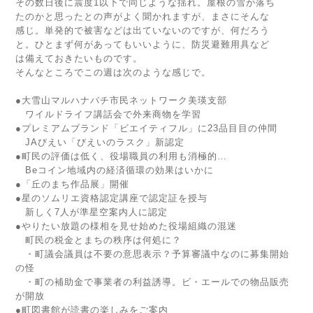
その数日後に震度1以下で同じような揺れ。屋根の雪が落ち
たのかと思ったとの声がよく聞かれますが、まさにそんな
感じ。単発的で被害などは出ていないのですが、何だろう
と。ひとまず何があってもいいように、防災避難用具など
は備えておきたいものです。
そんなところでこの週は次のような感じで。
●大雪山マルハナバチ市民ネットワーク美瑛支部
ワイルドライフ講話会で外来商物を学習
●プレミアムブランド「ビエイティフル」に23品目目の仲間
JAびえい「びえいのラスク」新認定
●町民の評価は低く、役場職員の利用も消極的…
Beコイン地域内の経済循環の効果はいかに
●「丘のまち作品展」開催
●星のソムリエ資格認定講座で認定証を授与
新しく7人が準星空案内人に認定
●やりたい放題の様相を見せ始めた役場組織の混迷
町民の税金とまちの秩序は何処に？
・町議会議員は不要の意思表示？予算審議中なのに募集開始
の怪
・町の補助金で事業者の利益誘導。ビ・エールでの物品販売
が開放
●町図書館が読書の楽しみをご案内