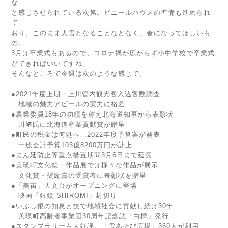
な
と感じさせられている次第。ビニールハウスの準備も進められ
て
おり、このまま大雪となることなどなく、春になってほしいも
の。
3月は卒業式もあるので、コロナ禍が広がらず小中学校で卒業式
ができればいいですね。
そんなところで今週は次のような感じで。
●2021年度上期・上川管内観光客入込客数調査
地域の魅力アピールの実力に格差
●農業委員18年の功績を称え北海道知事から表彰状
川﨑氏に北海道産業貢献賞が贈呈
●町民の税金は何処へ…2022年度予算案が発表
一般会計予算103億8200万円が計上
●まん延防止等重点措置期間3月6日まで延長
●美瑛町文化祭・作品展では様々な作品が展示
文化賞・奨励賞の受賞者に表彰状を贈呈
●「美宙」天文台がオープニングに登場
映画「銀鏡 SHIROMI」封切り
●いぶし銀の知恵と技で地域社会に貢献し続け30年
美瑛町高齢者事業団30周年記念誌「白樺」発行
●スタンプラリーも大好評。「雪あそび広場」360人が利用