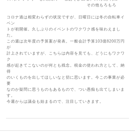
その他もろもろ
コロナ過は相変わらずの状況ですが、日曜日には冬の自転車イ
ベン
トが初開催。久しぶりのイベントのワクワク感を味わえまし
た。
この週は次年度の予算案が発表。一般会計予算103億8200万円
が
計上されていますが、こちらは内容を見ても、どうにもワクワ
ク
感が起きてこないのが何とも残念。税金の使われ方として、納
得
のいくものを出してほしいなと切に思います。今この事業が必
要
なのか疑問に思うものもあるもので、つい愚痴も出てしまいま
す。
今週からは議会も始まるので、注目していきます。