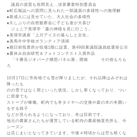
議員の資質も垣間見え…決算審査特別委員会
●町広報誌への質問に見られた一部議員の多様性への無理解
●新成人には見せていた、大人社会の多様性
●久しぶりの自然観察会に子ども達が大喜び
ジュニア美瑛学「森の神様を見に行こう」
●美瑛学講座「上川アイヌの暮らしと文化」
●美馬牛中学校ボランティア清掃
●期日前投票所が役場1階に設置。第49回衆議院議員総選挙公示
●夏休み自由研究＆フォトコンテスト入賞作品
「十勝岳ジオパーク構想パネル展」開催 その他もろも
ろ
10月17日に市街地でも雪が降りましたが、それ以降はみぞれは
降ったも
のの雪ではなく雨といった状況。しかし寒くなっており、つい
に部屋でも
ストーブが稼働。町内でも冬タイヤへの交換や庭の木の冬囲い
をする様子
などが見られるようになっており、冬は目前です。
地元の農家さんたちが運営している町内の農産物直売所も、今
シーズン
は店じまいとなってきています。午後４時頃からは空も暗くな