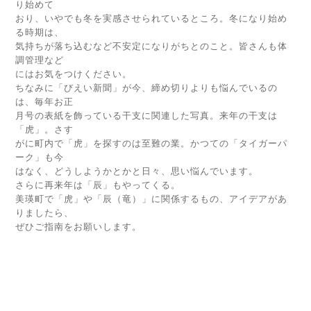
り始めて
おり、いやでも冬を実感させられているところ。冬になり始め
る時期は、
気持ちが落ち込むなど不安定になりがちとのこと。皆さんも体
調管理など
にはお気をつけください。
ちなみに「びえい新聞」が今、締め切りよりも悩んでいるの
は、毎年お正
月号の表紙を飾っている干支に関連した写真。来年の干支は
「虎」。さす
がに町内で「虎」を探すのは至難の業。かつての「タイガーパ
ーク」も今
はなく、どうしようかとかと日々、思い悩んでいます。
さらに再来年は「辰」もやってくる。
美瑛町で「虎」や「辰（竜）」に関係するもの、アイデアがあ
りましたら、
ぜひご指南をお願いします。