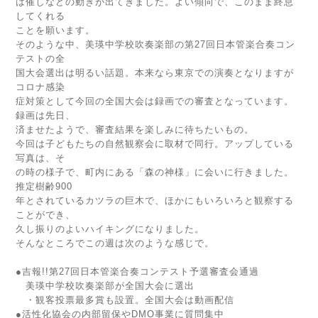
は催しなどの動きが出てきました。よい傾向で、このまま終息
してくれる
ことを願います。
そのような中、美瑛中学校吹奏楽部の第27回日本管楽合奏コン
テストの全
国大会選出は明るい話題。本来なら東京での演奏となりますが
コロナ感染
症対策として今回の全国大会は録画での審査となっています。
録画は先日、
済ませたようで、審査結果を楽しみに待ちたいもの。
今回は子どもたちの自然観察会に取材で同行。アップしている
写真は、そ
の時の様子で、町内にある「森の神様」に会いに行きました。
推定樹齢900
年とされているカツラの巨木で、ほかにもいろいろと観察する
ことができ、
久し振りのよいハイキングになりました。
そんなところでこの週は次のような感じで。
●吉報!!第27回日本管楽合奏コンテスト予選審査会通過
美瑛中学校吹奏楽部が全国大会に選出
・観客投票最多賞も設置。全国大会は動画配信
●活性化協会の内部留保やDMO事業に質問集中