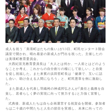
成人を祝う「美瑛町はたちの集い｣が
13
日、町民センター３階会
議室で開かれ、晴れ着姿の新成人が門出を祝った。主催したの
は美瑛町教育委員会。
大西紀宣充教育委員長は「大人とは何か、一人前とはどのよう
なことか考え、これからの自分創りの糧にして欲しい」と自覚
を促し祝福した。また来賓の浜田哲町長は「健康で、互いに話
し合い、助け合える人間になろう」と、町民憲章を例に激励し
た。
また新成人を代表し羽織袴の神成邦弘さんが｢責任と義務を自
覚し、若者らしく夢の実現に向って努力する｣と力強く宣誓し
た。
式典後、新成人たちは自ら企画運営する祝賀会を開催。参加者
らは二十歳の中間たちと人生の節目を実感し、未来に向っての