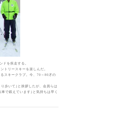
ンドを疾走する。
カントリースキーを楽しんだ。
あるスキークラブ。今、
70
～
80
才の
くり歩いて｣と挨拶したが、会員らは
転車で鍛えています｣と気持ちは早く