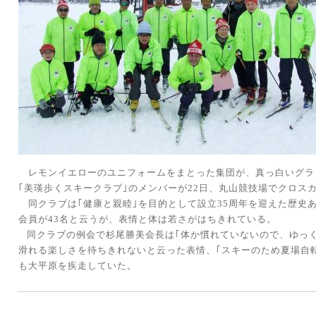
レモンイエローのユニフォームをまとった集団が、真っ白いグラ
｢美瑛歩くスキークラブ｣のメンバーが
22
日、丸山競技場でクロス
同クラブは｢健康と親睦｣を目的として設立
35
周年を迎えた歴史
会員が
43
名と云うが、表情と体は若さがはちきれている。
同クラブの例会で杉尾勝美会長は｢体か慣れていないので、ゆっ
滑れる楽しさを待ちきれないと云った表情、｢スキーのため夏場自
も大平原を疾走していた。