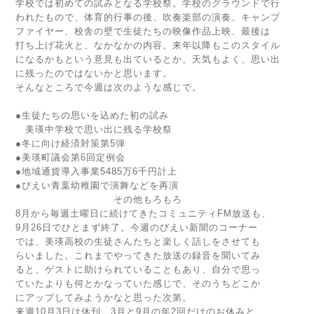
学校では初めての試みとなる学校祭。学校のグラウンドで行
われたもので、体育的行事の後、吹奏楽部の演奏、キャンプ
ファイヤー、校舎の壁で生徒たちの映像作品上映、最後は
打ち上げ花火と、なかなかの内容。来年以降もこのスタイル
になるかもという意見も出ているとか。天気もよく、思い出
に残ったのではないかと思います。
そんなところで今週は次のような感じで。
●生徒たちの思いを込めた初の試み
美瑛中学校で思い出に残る学校祭
●冬に向け経済対策第5弾
●美瑛町議会第6回定例会
●地域通貨導入事業5485万6千円計上
●びえい青葉幼稚園で演舞などを再演
その他もろもろ
8月から毎週土曜日に続けてきたコミュニティFM放送も、
9月26日でひとまず終了。今週のびえい新聞のコーナー
では、美瑛高校の生徒さんたちと楽しく話しをさせても
らいました。これまでやってきた放送の録音を聞いてみ
ると、ゲストに助けられていることもあり、自分で思っ
ていたよりも何とかなっていた感じで、そのうちどこか
にアップしてみようかなと思った次第。
来週10月3日は休刊。3月と9月の年2回だけのお休みと