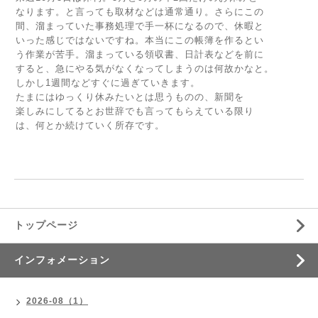
なります。と言っても取材などは通常通り。さらにこの
間、溜まっていた事務処理で手一杯になるので、休暇と
いった感じではないですね。本当にこの帳簿を作るとい
う作業が苦手。溜まっている領収書、日計表などを前に
すると、急にやる気がなくなってしまうのは何故かなと。
しかし1週間などすぐに過ぎていきます。
たまにはゆっくり休みたいとは思うものの、新聞を
楽しみにしてるとお世辞でも言ってもらえている限り
は、何とか続けていく所存です。
トップページ
インフォメーション
2026-08（1）