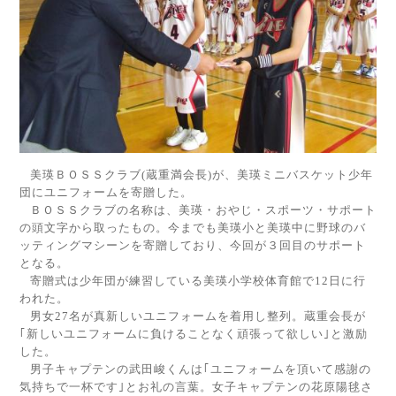
美瑛ＢＯＳＳクラブ
(
蔵重満会長
)
が、美瑛ミニバスケット少年
団にユニフォームを寄贈した。
ＢＯＳＳクラブの名称は、美瑛・おやじ・スポーツ・サポート
の頭文字から取ったもの。今までも美瑛小と美瑛中に野球のバ
ッティングマシーンを寄贈しており、今回が３回目のサポート
となる。
寄贈式は少年団が練習している美瑛小学校体育館で
12
日に行
われた。
男女
27
名が真新しいユニフォームを着用し整列。蔵重会長が
｢新しいユニフォームに負けることなく頑張って欲しい｣と激励
した。
男子キャプテンの武田峻くんは｢ユニフォームを頂いて感謝の
気持ちで一杯です｣とお礼の言葉。女子キャプテンの花原陽毬さ