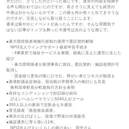
方だけに、どうしたのといった感じです。運営の問題を指摘す
る声も聞かれてはいたのですが、良さそうに見えても経営の
中身は分からないものです。この後も何か色々と出てきそうな
のですが、注意しながら取り扱うことにします。
週末は賑やかにイベントがあったんですが、そんな雰囲気で
はない記事がトップを飾った今週号は次のような感じで。
●暴力団排除条例施行規制の適用で委託契約解除
NPO法人ウイングサポート破産申告手続き
・4事業所で福祉サービスを展開。順風に見えた運営に生じた
綻び
・暴力団関係者が新理事長に就任。委託契約・施設使用許可
取消し
・資金繰り悪化の陰にひそむ、障がい者ビジネスの疑惑も
●美瑛町議会定例会。宿泊税の早期導入の検討にも言及
角和浩幸町長が町政執行方針を表明
●良好なコンディションで好記録が続出
びえいヘルシーマラソン5040人がゴール
●300人以上の参加で交歓会も大盛況
●育児講座「救急救命講座」
●満天の丘びばうし、役場で野菜の出張販売
●施設通所に寄り添い11年。
NPO法人びえいくらしの助けあい 田中さん