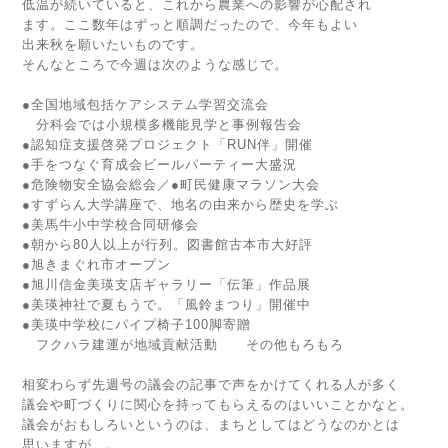
低温が続いていると、これから農業への影響が心配され
ます。ここ数年はずっと順調だったので、今年もよい
出来秋を願いたいものです。
そんなところで今週は次のような感じで。
●全国地域包括ケアシステム学習交流会
分科会では小規模多機能見学と事例報告会
●認知症支援啓発プロジェクト「RUN伴」開催
●手をつなぐ育成会ビールパーティー大盛況
●危険物安全協会総会／●町民健康マラソン大会
●すずらん大学講座で、地名の由来から歴史を学ぶ
●美馬牛小中学校合同研修会
●朝から80人以上が行列。図書館古本市大好評
●旭きまぐれ市オープン
●旭川信金美瑛支店ギャラリー「伝筆」作品展
●美瑛神社で夏もうで。「風鈴まつり」開催中
●美瑛中学校にパイプ椅子100脚寄贈
フクハラ建運が地域貢献活動 その他もろもろ
相変わらず先週号の議会の記事で声をかけてくれる人が多く
議会や町づくりに関心を持ってもらえるのはいいことかなと。
議会がおもしろいというのは、まちとしてはどうなのかとは
思いますが…。