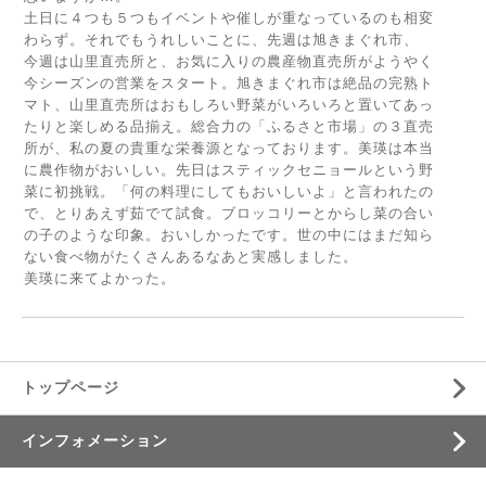
土日に４つも５つもイベントや催しが重なっているのも相変
わらず。それでもうれしいことに、先週は旭きまぐれ市、
今週は山里直売所と、お気に入りの農産物直売所がようやく
今シーズンの営業をスタート。旭きまぐれ市は絶品の完熟ト
マト、山里直売所はおもしろい野菜がいろいろと置いてあっ
たりと楽しめる品揃え。総合力の「ふるさと市場」の３直売
所が、私の夏の貴重な栄養源となっております。美瑛は本当
に農作物がおいしい。先日はスティックセニョールという野
菜に初挑戦。「何の料理にしてもおいしいよ」と言われたの
で、とりあえず茹でて試食。ブロッコリーとからし菜の合い
の子のような印象。おいしかったです。世の中にはまだ知ら
ない食べ物がたくさんあるなあと実感しました。
美瑛に来てよかった。
トップページ
インフォメーション