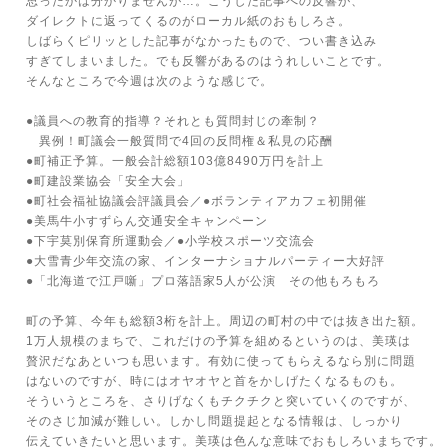
思ったかは分かりませんが…。こうした記事への反響が、
ダイレクトに返ってくるのがローカル紙のおもしろさ。
しばらくピリッとした記事がなかったもので、つい書き込み
すぎてしまいました。でも反響があるのはうれしいことです。
そんなところで今週は次のような感じで。
●議員への教育的指導？それとも質問封じの牽制？
異例！町議会一般質問で4回の反問権＆私見の応酬
●町補正予算。一般会計総額103億8490万円を計上
●町建設業協会「安全大会」
●町社会福祉協議会評議員会／●ボランティアカフェ初開催
●美馬牛小すずらん交通安全キャンペーン
●下宇莫別保育所運動会／●小学校スポーツ交流会
●大雪青少年交流の家、インターナショナルパーティー大好評
●「北海道で江戸噺」プロ落語家5人が公演 その他もろもろ
町の予算、今年も総額3桁を計上。周辺の町村の中では抜き出た額。
1万人規模のまちで、これだけの予算を組めるというのは、美瑛は
贅沢だなあといつも思います。有効に使ってもらえるなら別に問題
はないのですが、時にはオヤオヤと首をかしげたくなるものも。
そういうところを、さりげなくもチクチクと突いていくのですが、
そのさじ加減が難しい。しかし問題提起となる情報は、しっかり
伝えていきたいと思います。美瑛は色んな意味でおもしろいまちです。