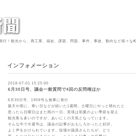
発行！観光から、商工業、福祉、課題、問題、事件、事故、動向など様々な町
インフォメーション
2018-07-01 15:25:00
6月30日号、議会一般質問で4回の反問権ほか
6月30日号、1909号も無事に発行
曇天や雨に、寒い日などが続いた1週間。土曜日にやっと晴れたと
思ったら日曜日はまた雨の一日。美瑛は初夏のよい季節を迎え
観光客も多いのですが、あいにくの天気となっています。
そんな中で今週号は、議会の記事がおもしろかったと好評。
よく声をかけられています。役場や議員さんたちが、どう