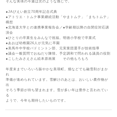
そんな美瑛の今週は次のような感じで。
●JAびえい創立70周年記念式典
●アトリエ・トムテ事業継続活動「やまトムテ」「まちトムテ」
構想
●北海道大学との連携事業報告会／●学齢期以降の自閉症対応講
演会
●ひとりの卒業生をみんなで祝福。明徳小学校で卒業式
●あおば幼稚園26人が元気に卒園
●美馬牛中学校バドミントン部、元実業団選手が技術指導
●議会一般質問でおねだり陳情。予定調和で問われる議員の役割
●こしたみさえさん絵本原画展 その他もろもろ
年度末までいろいろ賑やかな美瑛町。畑などでも融雪剤がまか
れ
準備が進められています。雪解けのあとは、おいしい農作物が
出
そろう季節が待ち望まれます。雪が多い年は豊作と言われてい
る
ようで、今年も期待したいものです。