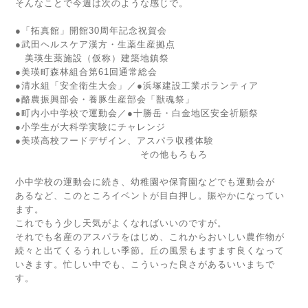
そんなことで今週は次のような感じで。
●「拓真館」開館30周年記念祝賀会
●武田ヘルスケア漢方・生薬生産拠点
美瑛生薬施設（仮称）建築地鎮祭
●美瑛町森林組合第61回通常総会
●清水組「安全衛生大会」／●浜塚建設工業ボランティア
●酪農振興部会・養豚生産部会「獣魂祭」
●町内小中学校で運動会／●十勝岳・白金地区安全祈願祭
●小学生が大科学実験にチャレンジ
●美瑛高校フードデザイン、アスパラ収穫体験
その他もろもろ
小中学校の運動会に続き、幼稚園や保育園などでも運動会が
あるなど、このところイベントが目白押し。賑やかになってい
ます。
これでもう少し天気がよくなればいいのですが。
それでも名産のアスパラをはじめ、これからおいしい農作物が
続々と出てくるうれしい季節。丘の風景もますます良くなって
いきます。忙しい中でも、こういった良さがあるいいまちで
す。