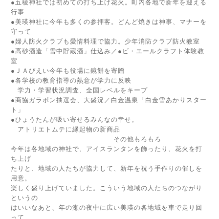
●五稜神社では初めての打ち上げ花火。町内各地で新年を迎える
行事
●美瑛神社に今年も多くの参拝客。どんど焼きは神事、マナーを
守って
●婦人防火クラブも愛情料理で協力。少年消防クラブ防火教室
●高砂酒造「雪中貯蔵酒」仕込み／●ビ・エールクラフト体験教
室
●ＪＡびえい今年も役場に鏡餅を寄贈
●各学校の教育指導の熱意が学力に反映
学力・学習状況調査、全国レベルをキープ
●商協ガラポン抽選会、大盛況／白金温泉「白金雪あかりスター
ト」
●ひょうたんが吸い寄せるみんなの幸せ。
アトリエトムテに縁起物の新商品
その他もろもろ
今年は各地域の神社で、アイスランタンを飾ったり、花火を打
ち上げ
たりと、地域の人たちが協力して、新年を祝う手作りの催しを
用意。
楽しく盛り上げていました。こういう地域の人たちのつながり
というの
はいいなあと、年の瀬の夜中に広い美瑛の各地域を車で走り回
って