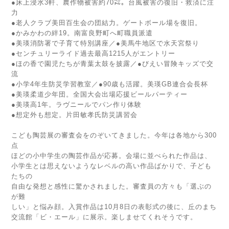
●床上浸水3軒、農作物被害約70㌶。台風被害の復旧・救済に注
力
●老人クラブ美田百生会の団結力。ゲートボール場を復旧。
●かみかわの絆19。南富良野町へ町職員派遣
●美瑛消防署で子育て特別講座／●美馬牛地区で水天宮祭り
●センチュリーライド過去最高1215人がエントリー
●ほの香で園児たちが青葉太鼓を披露／●びえい冒険キッズで交
流
●小学4年生防災学習教室／●90歳も活躍。美瑛GB連合会長杯
●美瑛柔道少年団。全国大会出場応援ビールパーティー
●美瑛高1年。ラヴニールでパン作り体験
●想定外も想定。片田敏孝氏防災講習会
こども陶芸展の審査会をのぞいてきました。今年は各地から300
点
ほどの小中学生の陶芸作品が応募。会場に並べられた作品は、
小学生とは思えないようなレベルの高い作品ばかりで、子ども
たちの
自由な発想と感性に驚かされました。審査員の方々も「選ぶの
が難
しい」と悩み顔。入賞作品は10月8日の表彰式の後に、丘のまち
交流館「ビ・エール」に展示。楽しませてくれそうです。