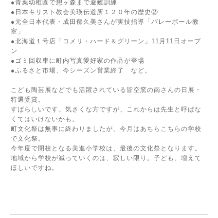
●青葉幼稚園で憩ヶ森まで避難訓練
●日本キリスト教会美瑛伝道所１２０年の歴史②
●元全日本代表・成田郁久美さんが実技指導「バレーボール教
室」
●北海道１号店「コメリ・ハード＆グリーン」11月11日オープ
ン
●ゴミ回収車に町内写真愛好家の作品が登場
●ふるさと市場、今シーズン営業終了 など。
こども陶芸展などでも活躍されている皆空窯の南さんの日展・
特選受賞。
すばらしいです。気さくな方ですが、これからは先生と呼ばな
くてはいけないかも。
町文化祭は無事に終わりましたが、今月はあちらこちらの学校
で文化祭。
今年度で閉校となる美進小学校は、最後の文化祭となります。
地域から学校が減っていくのは、寂しい限り。子ども、増えて
ほしいですね。