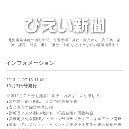
北海道美瑛町の地方新聞。毎週土曜日発行！観光から、商工業、福
祉、課題、問題、事件、事故、動向など様々な町の情報掲載中!!
インフォメーション
2015-11-07 13:41:00
11月7日号発行
今週11月７日号も無事に発行。内容はこんな感じで。
●皆空窯・南正剛氏、日展で特選を受賞
●安全宣言で除雪事業出陣
●副町長２人体制の検討も。町議会第８回臨時会
●美瑛町文化祭開催／上川中央部ボランティアスキルアップ講座
●美沢小でハロウィン・イベント／美瑛小３年生が総合福祉発表