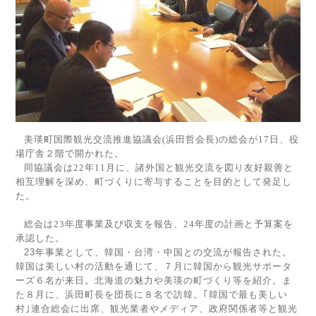
美瑛町国際観光交流推進協議会
(
浜田哲会長
)
の総会が
17
日、役
場庁舎２階で開かれた。
同協議会は
22
年
11
月に、諸外国と観光交流を図り友好親善と
相互理解を深め、町づくりに寄与することを目的として発足し
た。
総会は
23
年度事業及び収支を報告、
24
年度の計画と予算案を
承認した。
23
年事業として、韓国・台湾・中国との交流が報告された。
韓国は美しい村の活動を通じて、７月に韓国から観光サポータ
ーズ６名が来日。北海道の魅力や美瑛の町づくり等を紹介。ま
た８月に、浜田町長を団長に８名で訪韓。｢韓国で最も美しい
村｣連合総会に出席、観光業者やメディア、政府関係者等と観光