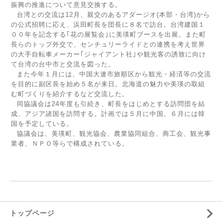
振興の推進について意見交換する。
台湾との交流は
12
月、親交のあるアダージオ
(
本部・台湾
)
から
の公式招聘に応え、浜田町長を団長に８名で訪台。台湾建国１
００年を記念する｢花の展覧会｣に美瑛町ブースを出展。また町
長らのトップ外交で、センチュリーライドとの連携を考え世界
の大手自転車メーカー｢ジャイアント社｣や観光客の誘致に向け
て台湾の台中市と交流を図った。
また今年１月には、中国大連市旅順区から観光・経済等の交流
を目的に副区長を始め５名が来日。北海道の魅力や美瑛の取組
む町づくりを紹介するなど交流した。
同協議会は
24
年度も引続き、町長をはじめとする訪問団を結
成、アジア諸国を訪問する。計画では５月に中国、６月には韓
国を予定している。
協議会は、美瑛町、観光協会、農業協同組合、商工会、観光事
業者、ＮＰＯ等らで構成されている。
トップページ