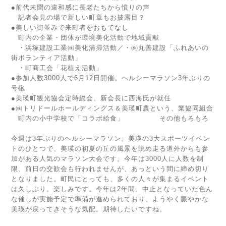
●前代未聞の違和感に長老たちから憤りの声
記者会見の場で新しい町章もお披露目？
●美しい街並みで来町者をおもてなし
町内の企業・団体が環境美化活動で地域貢献
・浜塚建設工業㈱美化清掃活動／・㈱丸善建設「ふれあいの
街ボランティア活動」
・町商工会「花植え活動」
●参加人数3000人で6月12日開催。ヘルシーマラソン3年ぶりの
号砲
●美瑛町観光協会定時総会。新会長に西海氏が就任
●㈱トリドールホールディングス＆美瑛町農という、業協同組合
町内の小中学校で「コラボ給食」 その他もろもろ
今週は3年ぶりのヘルシーマラソン。美瑛の3大スポーツイベン
トのひとつで、美瑛の初夏の丘の風景を眺め走る道外からも参
加がある人気のマラソン大会です。今年は3000人に人数を制
限、前日の交歓会も行われませんが、あっという間に締め切り
となりました。町民にとっても、多くの人々が集まるイベント
は久しぶり。楽しみです。今年は2年間、中止となっていた色ん
な催しが実施予定で準備が進められており、ようやく賑やかな
美瑛が戻ってきそうな気配。期待したいですね。