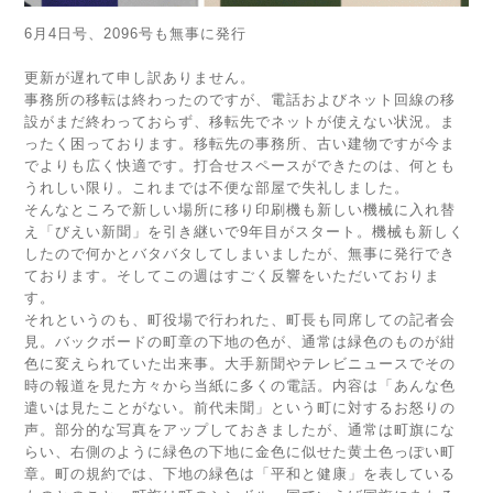
6月4日号、2096号も無事に発行
更新が遅れて申し訳ありません。
事務所の移転は終わったのですが、電話およびネット回線の移
設がまだ終わっておらず、移転先でネットが使えない状況。ま
ったく困っております。移転先の事務所、古い建物ですが今ま
でよりも広く快適です。打合せスペースができたのは、何とも
うれしい限り。これまでは不便な部屋で失礼しました。
そんなところで新しい場所に移り印刷機も新しい機械に入れ替
え「びえい新聞」を引き継いで9年目がスタート。機械も新しく
したので何かとバタバタしてしまいましたが、無事に発行でき
ております。そしてこの週はすごく反響をいただいておりま
す。
それというのも、町役場で行われた、町長も同席しての記者会
見。バックボードの町章の下地の色が、通常は緑色のものが紺
色に変えられていた出来事。大手新聞やテレビニュースでその
時の報道を見た方々から当紙に多くの電話。内容は「あんな色
遣いは見たことがない。前代未聞」という町に対するお怒りの
声。部分的な写真をアップしておきましたが、通常は町旗にな
らい、右側のように緑色の下地に金色に似せた黄土色っぽい町
章。町の規約では、下地の緑色は「平和と健康」を表している