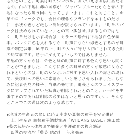
ものとのこと。町旗は町のシンボル。国でいえば国旗にあたる
もの。白の下地に赤の国旗が、ジャパンブルーだからと青の下
地になったら違う国になってしまいます。これと同じこと。企
業のロゴマークでも、会社の理念やブランドを示すものだけ
に、形状や色など厳しい制約が設けられています。「町章のバ
ックは決められていない」との言い訳は通用するものではな
く、町章だけを示す場合は、カラーの場合は下地は白色が基
本。バックに色を入れるなら、町旗にならい緑色とするのが町
旗の制定以来、50年以上、町の人々に守り大切にされてきた町
の約束事です。勝手に変えてよいものではありません。
年配の方々からは、金色と緑の町旗に対する色んな思いも聞く
ことができました。こんなに多くの町民の方々が敏感に反応さ
れるというのは、町のシンボルに対する思い入れの深さの現れ
で、美瑛町への思いに素晴らしいと感じさせられました。ちな
みに記者会見の様子、当紙の発行後、町長さんのフェイスブッ
クにアップされていた写真が削除されたとのこと。正当性を主
張するのであれば削除の必要はないと思うのですが…。そんな
ところでこの週は次のような感じで。
●地域の生産者の願いに応え小麦や豆類の種子を安定供給
上川生産連 穀類種子調製施設「WHEANS BASE」竣工式
●藍の栽培から体験まで観光と生涯教育の複合施設
四季の交流館「藍染 結の杜」記者発表