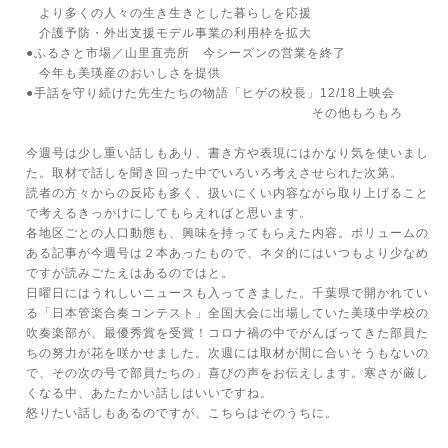
より多くの人々の生き生きとした暮らしを応援
介護予防・外出支援モデル事業の利用枠を拡大
●ふるさと市場／山里直売所 今シーズンの営業を終了
今年も美瑛産のおいしさを提供
●手話を守り続けた先生たちの物語「ヒゲの校長」12/18上映会
その他もろもろ
今週号は少し重い話しもあり、書き方や表現にはかなり気を使いまし
た。取材で話しを聞き回った中でいろいろ考えさせられた次第。
読者の方々からの反応も多く、扱いにくい内容ながら取り上げること
で考えるきっかけにしてもらえればと思います。
各地区ごとの人口動態も、興味を持ってもらえた内容。ボリュームの
ある記事が今週号は２本あったもので、ネタ的にはいつもより少なめ
ですが読みごたえはあるのではと。
日曜日にはうれしいニュースも入ってきました。千葉県で開かれてい
る「日本管楽合奏コンテスト」全国大会に出場していた美瑛中学校の
吹奏楽部が、最優秀賞を受賞！コロナ禍の中でがんばってきた部員た
ちの努力が花を咲かせました。次週には取材が間に合いそうもないの
で、その次の号で部員たちの」喜びの声をお伝えします。寒さが厳し
くなる中、あたたかい話しはいいですね。
怒りたい話しもあるのですが、こちらはそのうちに。