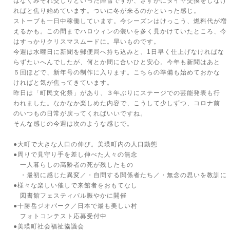
はなくみぞれ交じりといった降雪ですが、さすがにタイヤ交換をしなけ
ればと焦り始めています。ついに冬が来るのかといった感じ。
ストーブも一日中稼働しています。今シーズンはけっこう、燃料代が増
えるかも。この間までハロウィンの装いを多く見かけていたところ、今
はすっかりクリスマスムードに。早いものです。
今週は水曜日に新聞を郵便局へ持ち込みと、1日早く仕上げなければな
らずたいへんでしたが、何とか間に合いひと安心。今年も新聞はあと
５回ほどで、新年号の制作に入ります。こちらの準備も始めておかな
ければと気が焦ってきています。
昨日は「町民文化祭」があり、３年ぶりにステージでの芸能発表も行
われました。なかなか楽しめた内容で、こうして少しずつ、コロナ前
のいつもの日常が戻ってくればいいですね。
そんな感じの今週は次のような感じで。
●大町で大きな人口の伸び。美瑛町内の人口動態
●周りで見守り手を差し伸べた人々の無念
一人暮らしの高齢者の死が残したもの
・最初に感じた異変／・自問する関係者たち／・無念の思いを教訓に
●様々な楽しい催しで来館者をおもてなし
図書館フェスティバル賑やかに開催
●十勝岳ジオパーク／日本で最も美しい村
フォトコンテスト応募受付中
●美瑛町社会福祉協議会