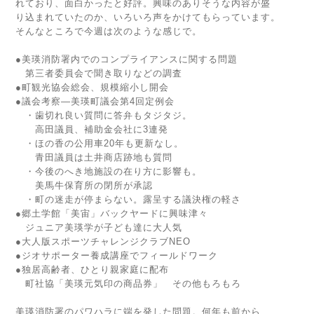
れており、面白かったと好評。興味のありそうな内容が盛
り込まれていたのか、いろいろ声をかけてもらっています。
そんなところで今週は次のような感じで。
●美瑛消防署内でのコンプライアンスに関する問題
第三者委員会で聞き取りなどの調査
●町観光協会総会、規模縮小し開会
●議会考察―美瑛町議会第4回定例会
・歯切れ良い質問に答弁もタジタジ。
高田議員、補助金会社に3連発
・ほの香の公用車20年も更新なし。
青田議員は土井商店跡地も質問
・今後のへき地施設の在り方に影響も。
美馬牛保育所の閉所が承認
・町の迷走が停まらない。露呈する議決権の軽さ
●郷土学館「美宙」バックヤードに興味津々
ジュニア美瑛学が子ども達に大人気
●大人版スポーツチャレンジクラブNEO
●ジオサポーター養成講座でフィールドワーク
●独居高齢者、ひとり親家庭に配布
町社協「美瑛元気印の商品券」 その他もろもろ
美瑛消防署のパワハラに端を発した問題。何年も前から