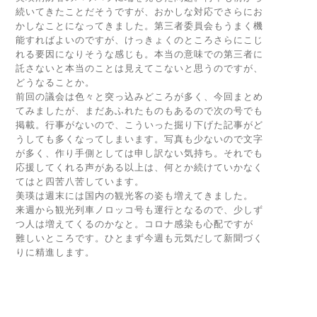
続いてきたことだそうですが、おかしな対応でさらにお
かしなことになってきました。第三者委員会もうまく機
能すればよいのですが、けっきょくのところさらにこじ
れる要因になりそうな感じも。本当の意味での第三者に
託さないと本当のことは見えてこないと思うのですが、
どうなることか。
前回の議会は色々と突っ込みどころが多く、今回まとめ
てみましたが、まだあふれたものもあるので次の号でも
掲載。行事がないので、こういった掘り下げた記事がど
うしても多くなってしまいます。写真も少ないので文字
が多く、作り手側としては申し訳ない気持ち。それでも
応援してくれる声がある以上は、何とか続けていかなく
てはと四苦八苦しています。
美瑛は週末には国内の観光客の姿も増えてきました。
来週から観光列車ノロッコ号も運行となるので、少しず
つ人は増えてくるのかなと。コロナ感染も心配ですが
難しいところです。ひとまず今週も元気だして新聞づく
りに精進します。