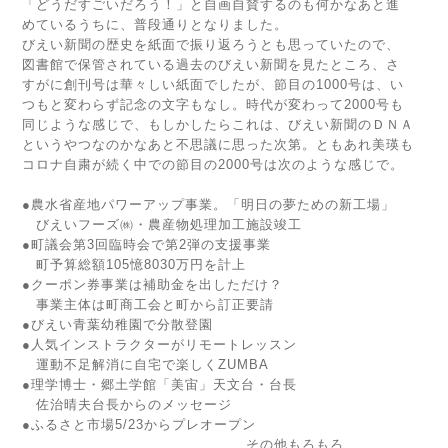
「どうだすごいだろう！」と自画自賛するのも何かなあと進
めているうちに、普段通りとなりました。
びえい新聞の歴史を紙面で振り返ろうとも思っていたので、
図書館で保管されている過去のびえい新聞を見たところ、さ
すがに創刊号は華々しい紙面でしたが、節目の1000号は、い
つもと変わらず記念の文字もなし。時代が変わって2000号も
同じような感じで、もしかしたらこれは、びえい新聞のＤＮＡ
というやつなのかなあと不思議に思った次第。ともあれ美瑛も
コロナ自粛が続く中での節目の2000号は次のような感じで。
●農水省産地パワーアップ事業。「明日の夢ための新工場」
びえいフーズ㈱・農産物処理加工施設竣工
●町議会第3回臨時会で第2弾の支援事業
町予算総額105憶8030万円を計上
●クーポン券事業は補助金を出しただけ？
事業主体は町商工会と町から訂正要請
●びえい青葉幼稚園で分散登園
●人気インストラクターがリモートレッスン
運動不足解消に自宅で楽しくZUMBA
●理学博士・郷土学館「美宙」天文台・台長
佐治晴夫台長からのメッセージ
●ふるさと市場5/23からプレオープン
その他もろもろ