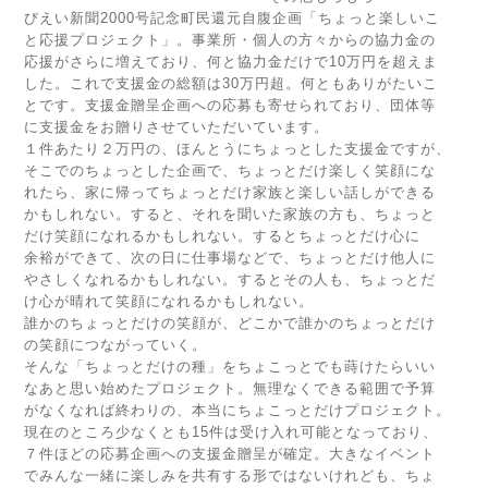
びえい新聞2000号記念町民還元自腹企画「ちょっと楽しいこ
と応援プロジェクト」。事業所・個人の方々からの協力金の
応援がさらに増えており、何と協力金だけで10万円を超えま
した。これで支援金の総額は30万円超。何ともありがたいこ
とです。支援金贈呈企画への応募も寄せられており、団体等
に支援金をお贈りさせていただいています。
１件あたり２万円の、ほんとうにちょっとした支援金ですが、
そこでのちょっとした企画で、ちょっとだけ楽しく笑顔にな
れたら、家に帰ってちょっとだけ家族と楽しい話しができる
かもしれない。すると、それを聞いた家族の方も、ちょっと
だけ笑顔になれるかもしれない。するとちょっとだけ心に
余裕ができて、次の日に仕事場などで、ちょっとだけ他人に
やさしくなれるかもしれない。するとその人も、ちょっとだ
け心が晴れて笑顔になれるかもしれない。
誰かのちょっとだけの笑顔が、どこかで誰かのちょっとだけ
の笑顔につながっていく。
そんな「ちょっとだけの種」をちょこっとでも蒔けたらいい
なあと思い始めたプロジェクト。無理なくできる範囲で予算
がなくなれば終わりの、本当にちょこっとだけプロジェクト。
現在のところ少なくとも15件は受け入れ可能となっており、
７件ほどの応募企画への支援金贈呈が確定。大きなイベント
でみんな一緒に楽しみを共有する形ではないけれども、ちょ