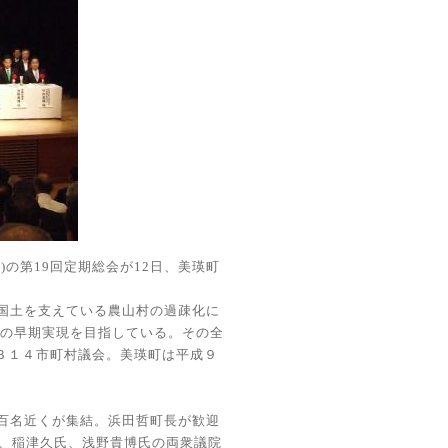
長
)
の第
19
回定期総会が
12
日、美瑛町
国土を支えている農山村の過疎化に
｣の早期実現を目指している。その全
３１４市町村議会。美瑛町は平成９
百名近くが集結。浜田哲町長が歓迎
、稲津久氏、浅野貴博氏の両衆議院