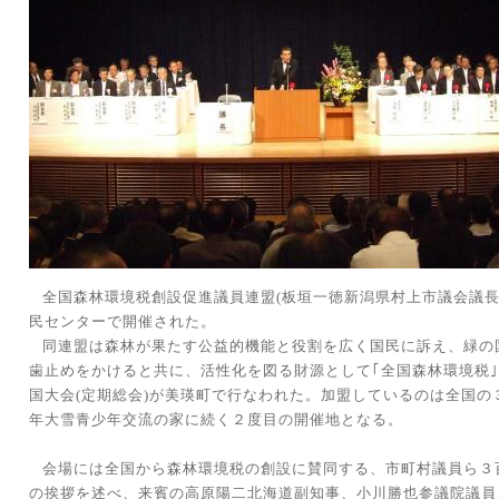
全国森林環境税創設促進議員連盟
(
板垣一徳新潟県村上市議会議
民センターで開催された。
同連盟は森林が果たす公益的機能と役割を広く国民に訴え、緑の
歯止めをかけると共に、活性化を図る財源として｢全国森林環境税
国大会
(
定期総会
)
が美瑛町で行なわれた。加盟しているのは全国の
年大雪青少年交流の家に続く２度目の開催地となる。
会場には全国から森林環境税の創設に賛同する、市町村議員ら３
の挨拶を述べ、来賓の高原陽二北海道副知事、小川勝也参議院議員