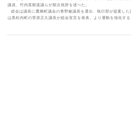
議員、竹内英順道議らが順次祝辞を述べた。
総会は議長に鷹栖町議会の青野敏議長を選出、執行部が提案した
は黒松内町の菅原正久議長が総会宣言を発表。より運動を強化