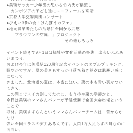
●美瑛サッカー少年団の思いを竹内氏が橋渡し
カンボジアの子ども達にユニフォームを寄贈
●京都大学交響楽団コンサート
●びえい9条の会「けんぽうカフェ」
●地元農業者たちの活動に全国から共感
「プラウマンの空庭。」プロジェクト
その他もろもろ
イベント続きで9月1日は福祉や文化活動の祭典、出会いふれあ
いまつり、
および今年は美瑛駅120周年記念イベントのダブルブッキング。
賑やかですが、夏の暑さもすっかり落ち着き朝夕は肌寒い感じ
になって
きました。北海道の夏は、本当に短い。栗の木も青い実がつい
てきて、
この間までスイカ割してたのに、もう柿や栗の季節かと。
今日は美瑛のママさんバレーが予選優勝で全国大会出場という
ことで
取材。美瑛すずらんというママさんバレーチームは、昔からか
なり
強い全国クラスの実力あるんです。人口1万人足らずの町なのに
面白い。