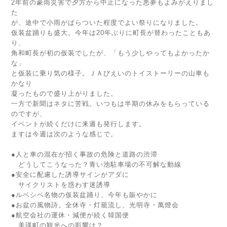
2年前の豪雨災害で夕方から中止になった悪夢もよみがえりまし
た
が、途中で小雨がぱらついた程度でよい祭りになりました。
仮装盆踊りも盛大。今年は20年ぶりに町長が替わったこともあ
り、
角和町長が初の仮装でしたが、「もう少しやってもよかったか
な」
と仮装に乗り気の様子。ＪＡびえいのトイストーリーの山車も
かなり
凝ったもので盛り上がりました。
一方で新聞はネタに苦戦。いつもは半期の休みをもらっている
のですが、
イベントが続くだけに来週も発行します。
ますは今週は次のような感じで。
●人と車の混在が招く事故の危険と道路の渋滞
どうしてこうなった？青い池駐車場の不可解な動線
●安全に配慮した誘導サインがアダに
サイクリストを惑わす迷誘導
●ルベシベ名物の仮装盆踊り、今年も賑やかに
●お盆の風物詩。全休寺・灯籠流し、光明寺・萬燈会
●航空会社の運休・減便が続く韓国便
美瑛町の観光への影響は？