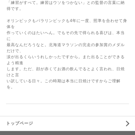
「練習がすべて。練習はウソをつかない」との監督の言葉に納
得です。
オリンピックもパラリンピックも4年に一度、照準を合わせて身
体を
作っていくのはたいへん。でもその先で得られる喜びは、本当
に
最高なんだろうなと。北海道マラソンの完走の参加賞のメダル
だけで、
涙が出るくらいうれしかったですから。また出ることができる
よう精進
します。ただ、顔が赤くてお酒の飲んでるとよく言われ、日焼
けと言
い訳している日々。この時期は本当に日焼けですからご理解
を。
トップページ