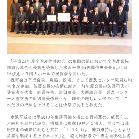
｢平成
23
年度全国麦作共励会｣の集団の部において全国農業協
同組合連合会長賞を受賞した水沢平成会
(
佐藤信夫会長
)
は
31
日、
JA
びえい３階大ホールで祝賀会を開いた。
祝賀会は平成会員、農協、役場、そして普及センター職員ら約
40
名が参加。佐藤会長の挨拶に続き、前年度会長の矢野司氏が
受賞者を代表し経過報告。浜田町長、大西組合長、普及センタ
ー大雪支所の田辺清美係長らが、昨年の厳しい天候の下で、こ
れだけの成績を上げることは快挙であると称えた。
水沢平成会は平成
13
年集落再編を機に会員相互の、経営向上
と融和を目的に設立。構成員は農家
19
戸と１法人。同会では栽
培技術の研鑽に励むと共に、｢土づくりは、地力維持はもとより
営農を継続する上で不可欠｣と、協同堆肥場で牛糞を堆肥化し各