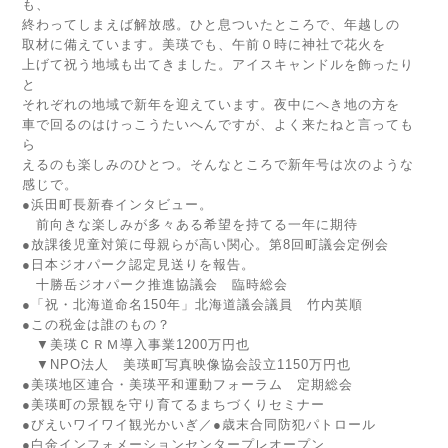
も、
終わってしまえば解放感。ひと息ついたところで、年越しの
取材に備えています。美瑛でも、午前０時に神社で花火を
上げて祝う地域も出てきました。アイスキャンドルを飾ったり
と
それぞれの地域で新年を迎えています。夜中にへき地の方を
車で回るのはけっこうたいへんですが、よく来たねと言っても
ら
えるのも楽しみのひとつ。そんなところで新年号は次のような
感じで。
●浜田町長新春インタビュー。
前向きな楽しみが多々ある希望を持てる一年に期待
●放課後児童対策に母親らが高い関心。第8回町議会定例会
●日本ジオパーク認定見送りを報告。
十勝岳ジオパーク推進協議会 臨時総会
●「祝・北海道命名150年」北海道議会議員 竹内英順
●この税金は誰のもの？
▼美瑛ＣＲＭ導入事業1200万円也
▼NPO法人 美瑛町写真映像協会設立1150万円也
●美瑛地区連合・美瑛平和運動フォーラム 定期総会
●美瑛町の景観を守り育てるまちづくりセミナー
●びえいワイワイ観光かいぎ／●歳末合同防犯パトロール
●白金インフォメーションセンタープレオープン