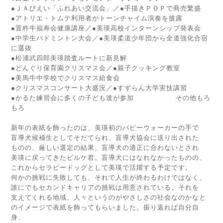
●ＪＡびえい「ふれあい交流会」／●手描きＰＯＰで商売繁盛
●アトリエ・トムテ利用者がトーンチャイム演奏を披露
●置杵牛福寿会健康講座／●美瑛高校インターンシップ発表会
●中学生バドミントン大会／●美瑛柔道少年団から全道強化合宿
に選抜
●松浦武四郎美瑛踏査ルートに新見解
●どんぐり保育園クリスマス会／●親子クッキング教室
●美馬牛中学校でクリスマス給食会
●クリスマスコンサート大盛況／●すずらん大学実技講習
●かるた練習会に多くの子ども達が参加 その他もろ
もろ
新年の表紙を飾ったのは、美瑛初のパピーウォーカーの手で
盲導犬候補生としてそだてられ、盲導犬協会に送り出された
ものの、厳しい選定の結果、盲導犬の適正に合わないとされ
美瑛に戻ってきたビルケ君。盲導犬にはなれなかったものの、
これからセラピードッグとして美瑛で活躍する予定です。
何かの挑戦に失敗しても、それで人生が終わるわけではなく、
誰にでもセカンドキャリアの挑戦は用意されている。それを
支えてくれる地域、人々というのがやさしさの社会なのかなと
のイメージで表紙を飾ってもらいました。振り返れば自分自
身、