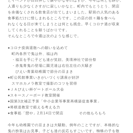
とイベントが目白押しで賑やかな冬のはずが、今年は何とも静か。
人通りも少なくさすがに寂しいかなと。町内でもとうとう、閉店
を余儀なくされる飲食店が出てしまいました。駅前の人気のある
食事処だけに惜しまれるところです。この店の担々麺を食べら
れなくなる日が来てしまうとは何とも残念。早くコロナ過が収束
してくれることを願うばかりです。
そんなところで今週は次のような感じで。
●コロナ疫病退散への願いを込めて
町内各所で鬼は外、福は内
・福豆を手に子ども達が笑顔。美瑛神社で節分祭
・赤鬼青鬼の登場に園児達は右往左往の大騒ぎ
びえい青葉幼稚園で節分の豆まき
●町公民館事業いきがいづくり講座が好評
スマホカメラ教室で撮影のコツを習得
●ＪＡびえい杯ゲートボール大会
●スキースノーボード教室開催
●国第3次補正予算「中小企業等事業再構築促進事業」
●将棋道教室で鍛える考える力
●食事処「戀や」2月14日で閉店 その他もろもろ
今年も幼稚園での豆まきは大騒動。例年のことですが、本格的な
鬼の扮装はお見事。子ども達の反応もすごいです。蜘蛛の子を散