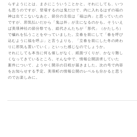
らすようにとは、まさにこういうことかと。それにしても、いつ
も思うのですが、登場するのは鬼だけで、内に入れるはずの福の
神は出てこないなあと。節分の主役は「福は内」と思っていたの
ですが、邪気払いだから「鬼は外」が主になるのかも。そういえ
ば美瑛神社の節分祭でも、総代さんたちが「形代」（かたしろ）
で穢れを払うことをやっていました。立春を前にして「春を呼び
込むように福を呼ぶ」と言うよりも、「立春を前にした冬の終わ
りに邪気も置いていく」といった感じなのでしょうか。
それにしても本当に何も催しがなく、紙面づくりが、かなり難し
くなってきているところ。そんな中で、情報公開請求していた
案件について、ようやく開示の日程が届きました。次の号で内容
をお知らせする予定。美瑛町の情報公開のレベルも分かると思う
のでお楽しみに。