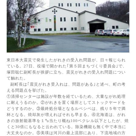
東日本大震災で発生したがれきの受入れ問題が、日々報じられ
ている。
27
日、役場で開かれた｢第５回まちづくり委員会｣で、
塚田聡仁副町長が挨拶に立ち、震災がれきの受入れ問題につい
て触れた。
副町長は｢震災がれき受入れは、問題がある｣と述べ、町の考
える問題点を挙げた。
①清掃センターは施設が年数を経ているため、大量ながれ処理
に耐えうるのか。②がれきを置く場所としてストックヤードを
どうするのか。③最終処分場となるルベシベは、残り５年で満
杯となる。焼却灰が増えればそれも早まる。④北海道は、がれ
きの放射能基準を１㌔当たり概ね
100
ベクレル以下としたが、焼
くと
30
倍にもなると云われている。除染機能も無く中で本当に
大丈夫なのか。⑤美瑛は河川の最上流部にあり、下流地域の方