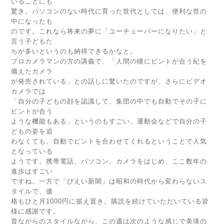
いることにも
驚き。パソコンのない時代に育った世代としては、便利な世の
中になったも
のです。これなら将来の夢に「ユーチューバーになりたい」と
言う子どもた
ちが多いというのも納得できるかなと。
プロカメラマンの方の講義で、「人間の瞳にピントが合う紀を
備えたカメラ
が発売されている」との話しに驚いたのですが、さらにビデオ
カメラでは
「自分の子どもの顔を認識して、集団の中でも自動でその子に
ピントが合う
ような機能もある」というのもすごい。運動会などで自分の子
どもの姿を追
わなくても、自動でピントを合わせてくれるということで人気
となっている
ようです。携帯電話、パソコン、カメラをはじめ、ここ数年の
進歩はすごい
ですね。一方で「びえい新聞」は昭和の時代から変わらないス
タイルで、価
格もひと月1000円に据え置き。購読を続けていただいている皆
様に感謝です。
昔ながらのスタイルながら、この週は次のような感じで美瑛の