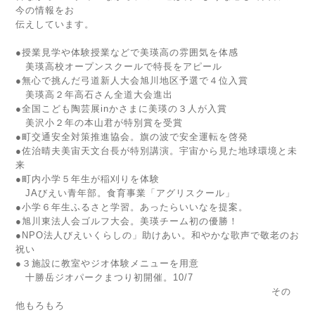
今の情報をお
伝えしています。
●授業見学や体験授業などで美瑛高の雰囲気を体感
美瑛高校オープンスクールで特長をアピール
●無心で挑んだ弓道新人大会旭川地区予選で４位入賞
美瑛高２年高石さん全道大会進出
●全国こども陶芸展inかさまに美瑛の３人が入賞
美沢小２年の本山君が特別賞を受賞
●町交通安全対策推進協会。旗の波で安全運転を啓発
●佐治晴夫美宙天文台長が特別講演。宇宙から見た地球環境と未
来
●町内小学５年生が稲刈りを体験
JAびえい青年部。食育事業「アグリスクール」
●小学６年生ふるさと学習。あったらいいなを提案。
●旭川東法人会ゴルフ大会。美瑛チーム初の優勝！
●NPO法人びえいくらしの」助けあい。和やかな歌声で敬老のお
祝い
●３施設に教室やジオ体験メニューを用意
十勝岳ジオパークまつり初開催。10/7
その
他もろもろ