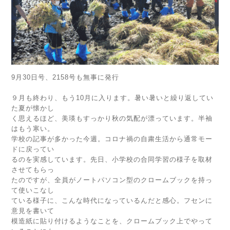
9月30日号、2158号も無事に発行
９月も終わり、もう10月に入ります。暑い暑いと繰り返してい
た夏が懐かし
く思えるほど、美瑛もすっかり秋の気配が漂っています。半袖
はもう寒い。
学校の記事が多かった今週。コロナ禍の自粛生活から通常モー
ドに戻ってい
るのを実感しています。先日、小学校の合同学習の様子を取材
させてもらっ
たのですが、全員がノートパソコン型のクロームブックを持っ
て使いこなし
ている様子に、こんな時代になっているんだと感心。フセンに
意見を書いて
模造紙に貼り付けるようなことを、クロームブック上でやって