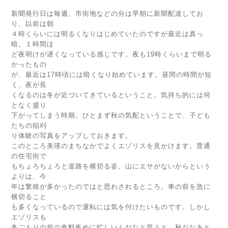
新聞発行日は毎週、市街地などの分は早朝に新聞配達してお
り、以前は朝
４時くらいには明るくなりはじめていたのですが最近は真っ
暗。１時間ほ
ど夜明けが遅くなっている感じです。夜も19時くらいまで明る
かったもの
が、最近は17時頃には暗くなり始めています。昼間の時間が短
く、夜が長
くなるのは冬が近づいてきているということ。気持ち的には何
となく盛り
下がってしまう時期。ひとまず秋の気配ということで、子ども
たちの稲刈
り体験の写真をアップしておきます。
このところ美瑛のまちなかでよくエゾリスを見かけます。普通
の住宅街で
もちょろちょろと道路を横切る姿。山にエサがないからという
よりは、今
年は繁殖が多かったのではと思わされるところ。車の前を急に
横切ること
も多くなっているので運転には気を付けたいものです。しかし
エゾリスも
冬ごもりの前の食料集めに忙しいんだなと思うと、秋だなあと