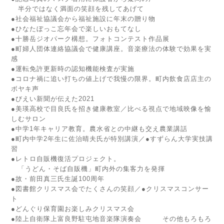
半分ではなく満面の笑顔を残してあげて
●社会福祉協議会から福祉施設に年末の贈り物
●ひなたぼっこ忘年会で楽しいおもてなし
●十勝岳ジオパーク構想。フォトコンテスト作品展
●町婦人団体連絡協議会で健康講座。音楽療法の体験で効果を実
感
●運転免許更新時の認知機能検査が実施
●コロナ禍に追い打ちの値上げで我慢の限界。町内飲食店店主の
ボヤキ声
●びえい新聞が伝えた2021
●美瑛高校で目良氏を招き健康教室／比べる視点で地域映像を愉
しむサロン
●中学1年キャリア教育。農水省との中継も交え農業講話
●町内中学2年生に佐治晴夫氏が特別講演／●すずらん大学実技講
習
●レトロ自販機復活プロジェクト。
「うどん・そば自販機」町内外の集客力を発揮
●故・前田真三氏生誕100周年
●図書館クリスマス会でたくさんの笑顔／●クリスマスコンサー
ト
●どんぐり保育園お楽しみクリスマス会
●陸上自衛隊上富良野駐屯地音楽隊演奏会 その他もろもろ