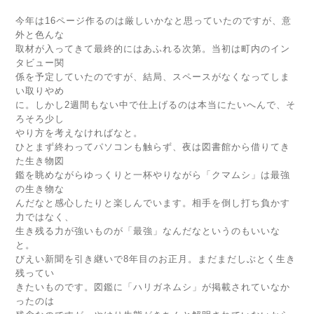
今年は16ページ作るのは厳しいかなと思っていたのですが、意
外と色んな
取材が入ってきて最終的にはあふれる次第。当初は町内のイン
タビュー関
係を予定していたのですが、結局、スペースがなくなってしま
い取りやめ
に。しかし2週間もない中で仕上げるのは本当にたいへんで、そ
ろそろ少し
やり方を考えなければなと。
ひとまず終わってパソコンも触らず、夜は図書館から借りてき
た生き物図
鑑を眺めながらゆっくりと一杯やりながら「クマムシ」は最強
の生き物な
んだなと感心したりと楽しんでいます。相手を倒し打ち負かす
力ではなく、
生き残る力が強いものが「最強」なんだなというのもいいな
と。
びえい新聞を引き継いで8年目のお正月。まだまだしぶとく生き
残ってい
きたいものです。図鑑に「ハリガネムシ」が掲載されていなか
ったのは