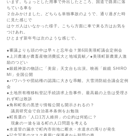
います。ちょっとした用事で外出したところ、国道で路肩に落
ちている車を
２台みかけました。どちらも単独事故のようで、通り過ぎた時
に見た感じで
はケガ人はいなかった様子。こちら方面に車で来る方はお気を
つけあれ。
ひとまず新年号は次のような感じで。
●審議よりも頭の中は早々と忘年会？第6回美瑛町議会定例会
●上川農連が農畜産物消費拡大と地域貢献／●美瑛町新農業人激
励のつどい
●銀鏡神楽の物語に「美宙」天文台も出演。映画「銀鏡 SHIRO
MI」全国公開
●パワハラや団結権の認識に大きな乖離。大雪消防組合議会定例
会
●土地所有権移転登記手続請求上告事件。最高裁の上告は受理さ
れず町は敗訴
●角和町長の黒塗り情報公開も開示されるの？
議員研究会で自治基本条例をお勉強
●町長選の「人口1万人維持」の公約は何処に？
現象の一途を辿る町の人口問題を考える
●水道管の漏水で町内市街地に断水・水道水の濁りが発生
●記念写真のマスク着用に保護者から疑問の声