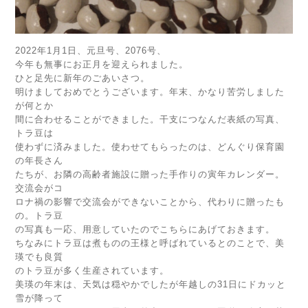
2022年1月1日、元旦号、2076号、
今年も無事にお正月を迎えられました。
ひと足先に新年のごあいさつ。
明けましておめでとうございます。年末、かなり苦労しました
が何とか
間に合わせることができました。干支につなんだ表紙の写真、
トラ豆は
使わずに済みました。使わせてもらったのは、どんぐり保育園
の年長さん
たちが、お隣の高齢者施設に贈った手作りの寅年カレンダー。
交流会がコ
ロナ禍の影響で交流会ができないことから、代わりに贈ったも
の。トラ豆
の写真も一応、用意していたのでこちらにあげておきます。
ちなみにトラ豆は煮ものの王様と呼ばれているとのことで、美
瑛でも良質
のトラ豆が多く生産されています。
美瑛の年末は、天気は穏やかでしたが年越しの31日にドカッと
雪が降って