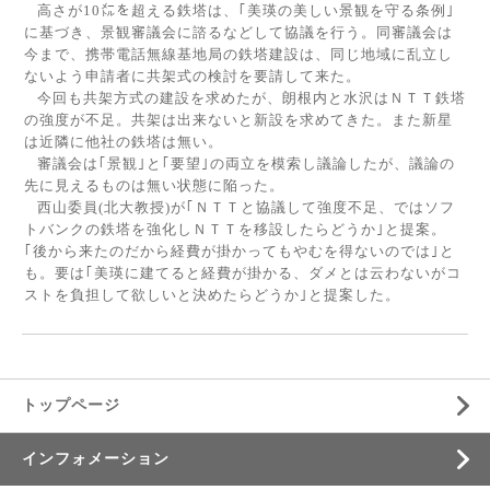
高さが
10
㍍を超える鉄塔は、｢美瑛の美しい景観を守る条例｣
に基づき、景観審議会に諮るなどして協議を行う。同審議会は
今まで、携帯電話無線基地局の鉄塔建設は、同じ地域に乱立し
ないよう申請者に共架式の検討を要請して来た。
今回も共架方式の建設を求めたが、朗根内と水沢はＮＴＴ鉄塔
の強度が不足。共架は出来ないと新設を求めてきた。また新星
は近隣に他社の鉄塔は無い。
審議会は｢景観｣と｢要望｣の両立を模索し議論したが、議論の
先に見えるものは無い状態に陥った。
西山委員
(
北大教授
)
が｢ＮＴＴと協議して強度不足、ではソフ
トバンクの鉄塔を強化しＮＴＴを移設したらどうか｣と提案。
｢後から来たのだから経費が掛かってもやむを得ないのでは｣と
も。要は｢美瑛に建てると経費が掛かる、ダメとは云わないがコ
ストを負担して欲しいと決めたらどうか｣と提案した。
トップページ
インフォメーション