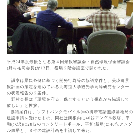
平成
24
年度最後となる第４回景観審議会・自然環境保全審議会
(
野村祐司会長
)
が
13
日、役場２階会議室で開かれた。
議案は景観条例に基づく開発行為等の協議案件と、美瑛町景
観計画の策定を進めている北海道大学観光学高等研究センター
の状況報告の２案件。
野村会長は「環境を守る、保全するという視点から協議して
欲しい」と挨拶。
協議案件は、ソフトバンクモバイル㈱の携帯電話無線基地局の
建設申請を受けたもの。同社は朗根内に
40
㍍アングル鉄塔、平
和
(
水沢
)
に
28
㍍のコンクリートポール、平和
(
新星
)
に
40
㍍アング
ル鉄塔と、３件の建設計画を申請して来た。