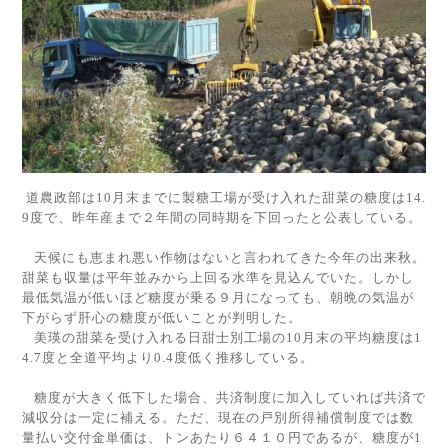
道農政部は
10
月末までに製糖工場が受け入れた甜菜の糖度は
14.
9
度で、昨年産まで２年間の同時期を下回ったと公表している。
天候にも恵まれ悪い作物はないと言われてきた今年の出来秋。
甜菜も収量は平年並みから上回る水準を見込んでいた。しかし
最低気温が低いほど糖度が乗る９月になっても、朝晩の気温が
下がらず肝心の糖度が低いことが判明した。
美瑛の甜菜を受け入れる日甜士別工場の
10
月末の平均糖度は
1
4.7
度と全道平均より
0.4
度低く推移している。
糖度が大きく低下した場合、共済制度に加入していれば共済で
減収分は一定に補える。ただ、現在の戸別所得補償制度では数
量払い交付金単価は、トンあたり６４１０円であるが、糖度が
1