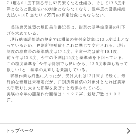
7.1
度を
0.1
度下回る毎に
62
円安くなる仕組み。そして
13.5
度未
満となると数量払いの対象とならなくなり、翌年度の営農継続
支払い
(10
㌃当たり２万円
)
の算定対象にもならない。
美瑛農民連盟の坂田昌則書記長は、甜菜の基準糖度帯の引下
げを求めている。
現行糖価調整法の規定では甜菜の交付金対象は
13.5
度以上とな
っているため、戸別所得補償もこれに準じて交付される。現行
制度の糖度帯の基準糖度は
17.1
度。全道平均は前年
16.1
度、
前々年は
15.3
度、今年の予測は
15
度と基準値を下回っている。
この糖度基準を｢今年は特別でも良いから、
13.5
度未満も拾って
欲しい｣と、基準の見直しを要請している。
収穫作業も終盤に入ったが、受け入れは
12
月末まで続く。最
終的な糖度は未確定だが、戸別所得補償の対象外となれば農家
の手取りに大きな影響を及ぼすと危惧されている。
美瑛の今年の甜菜作付面積は１１２７㌶、栽培戸数は１９３
戸。
トップページ