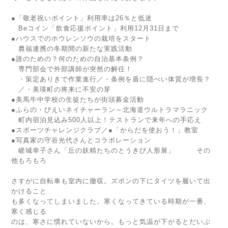
●「敬老祝いポイント」利用率は26％と低迷
Beコイン「飲食応援ポイント」利用12月31日まで
●ハウスでのホウレンソウの栽培をスタート
農福連携の冬期間の新たな実践活動
●誰のための？何のための自治基本条例？
専門部会で外部講師が突然の解任！
・策定ありきで作業進行／・条例を盾に隠ぺい体質が増長？
／・美瑛町の将来に不安の芽
●美馬牛中学校の生徒たちが街頭募金活動
●ふらの・びえいネイチャーラン～北海道ウルトラマラニック
町内宿泊見込み500人以上！テストランで来年への手応え
●スポーツチャレンジクラブ／●「からだを使おう！」教室
●写真家の守谷光代さんとコラボレーション
嵯城幸子さん「丘の妖精たちのとうきび人形展」 その
他もろもろ
さすがに自転車も室内に撤収。ズボンの下にタイツを履いて出
かけること
も多くなってしまいました。寒くなってきている時期が一番、
寒く感じる
のは、寒さに慣れていないから。もっと気温が下がるとだいぶ